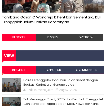
Tambang Galian C Wonorejo Dihentikan Sementara, DLH
Trenggalek Belum Berikan Keterangan
BLOGGER
DISQUS
FACEBOOK
VIEW
RECENT
POPULAR
COMMENTS
Polres Trenggalek Padukan Jalan Sehat dengan
Edukasi Karhutla di Gunung Ja'as
Redaksi Metro Jatim
Aug 07, 2026
Tak Menunggu Pusat, DPRD dan Pemkab Trenggalek
Genjot Paralel Raperda dan KBAK Kawasan Karst