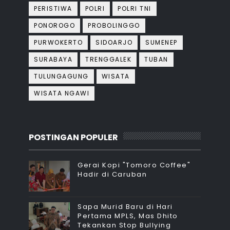
PERISTIWA
POLRI
POLRI TNI
PONOROGO
PROBOLINGGO
PURWOKERTO
SIDOARJO
SUMENEP
SURABAYA
TRENGGALEK
TUBAN
TULUNGAGUNG
WISATA
WISATA NGAWI
POSTINGAN POPULER
Gerai Kopi "Tomoro Coffee"
Hadir di Caruban
Sapa Murid Baru di Hari
Pertama MPLS, Mas Dhito
Tekankan Stop Bullying