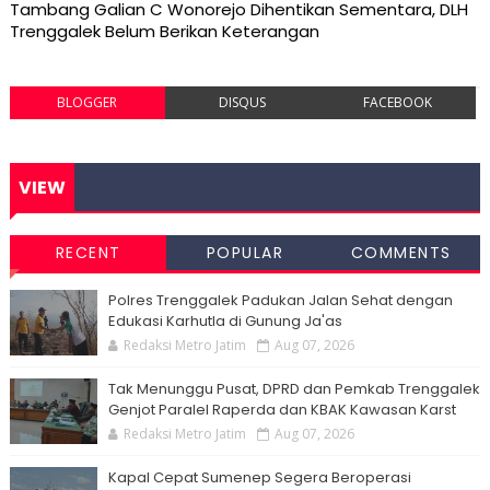
Tambang Galian C Wonorejo Dihentikan Sementara, DLH
Trenggalek Belum Berikan Keterangan
BLOGGER
DISQUS
FACEBOOK
VIEW
RECENT
POPULAR
COMMENTS
Polres Trenggalek Padukan Jalan Sehat dengan
Edukasi Karhutla di Gunung Ja'as
Redaksi Metro Jatim
Aug 07, 2026
Tak Menunggu Pusat, DPRD dan Pemkab Trenggalek
Genjot Paralel Raperda dan KBAK Kawasan Karst
Redaksi Metro Jatim
Aug 07, 2026
Kapal Cepat Sumenep Segera Beroperasi