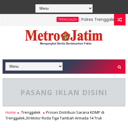
Polres Trenggalek Padukan 
TRENGGALEK
e Berhasil Dipadamkan, Masyarakat Diimbau Hentikan Praktik 
PASANG IKLAN DISINI
Home
Trenggalek
Proses Distribusi Sarana KDMP di
Trenggalek,30 Motor Roda Tiga Tambah Armada 14 Truk