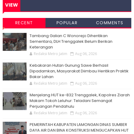
VIEW
RECENT
POPULAR
COMMENTS
Tambang Galian C Wonorejo Dihentikan
Sementara, DLH Trenggalek Belum Berikan
Keterangan
Redaksi Metro Jatim
Aug 06, 2026
Kebakaran Hutan Gunung Sawe Berhasil
Dipadamkan, Masyarakat Diimbau Hentikan Praktik
Bakar Lahan
Redaksi Metro Jatim
Aug 06, 2026
Menjelang HUT ke-832 Trenggalek, Kapolres Ziarah
Makam Tokoh Leluhur: Teladani Semangat
Perjuangan Pendahulu
Redaksi Metro Jatim
Aug 06, 2026
PEMERINTAH KABUPATEN LAMONGAN DINAS SUMBER
DAYA AIR DAN BINA KONSTRUKSI MENGUCAPKAN HUT