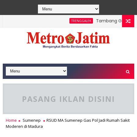
Tambang Galian C Wono
TRENGGALEK
 Polsek Bendungan dan Perhutani Patroli Terpadu Serta Edukas
PASANG IKLAN DISINI
Home
Sumenep
RSUD MA Sumenep Gas Pol Jadi Rumah Sakit
Moderen di Madura