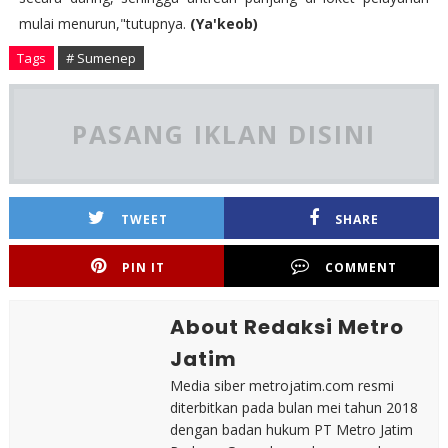
mulai menurun,"tutupnya.
(Ya'keob)
Tags
# Sumenep
PASANG IKLAN DISINI
TWEET
SHARE
PIN IT
COMMENT
About Redaksi Metro
Jatim
Media siber metrojatim.com resmi
diterbitkan pada bulan mei tahun 2018
dengan badan hukum PT Metro Jatim