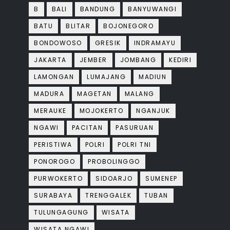
B
BALI
BANDUNG
BANYUWANGI
BATU
BLITAR
BOJONEGORO
BONDOWOSO
GRESIK
INDRAMAYU
JAKARTA
JEMBER
JOMBANG
KEDIRI
LAMONGAN
LUMAJANG
MADIUN
MADURA
MAGETAN
MALANG
MERAUKE
MOJOKERTO
NGANJUK
NGAWI
PACITAN
PASURUAN
PERISTIWA
POLRI
POLRI TNI
PONOROGO
PROBOLINGGO
PURWOKERTO
SIDOARJO
SUMENEP
SURABAYA
TRENGGALEK
TUBAN
TULUNGAGUNG
WISATA
WISATA NGAWI