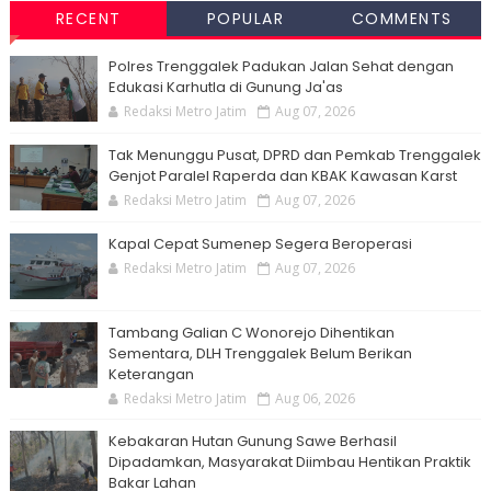
RECENT
POPULAR
COMMENTS
Polres Trenggalek Padukan Jalan Sehat dengan
Edukasi Karhutla di Gunung Ja'as
Redaksi Metro Jatim
Aug 07, 2026
Tak Menunggu Pusat, DPRD dan Pemkab Trenggalek
Genjot Paralel Raperda dan KBAK Kawasan Karst
Redaksi Metro Jatim
Aug 07, 2026
Kapal Cepat Sumenep Segera Beroperasi
Redaksi Metro Jatim
Aug 07, 2026
Tambang Galian C Wonorejo Dihentikan
Sementara, DLH Trenggalek Belum Berikan
Keterangan
Redaksi Metro Jatim
Aug 06, 2026
Kebakaran Hutan Gunung Sawe Berhasil
Dipadamkan, Masyarakat Diimbau Hentikan Praktik
Bakar Lahan