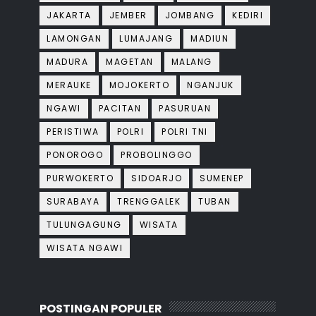
JAKARTA
JEMBER
JOMBANG
KEDIRI
LAMONGAN
LUMAJANG
MADIUN
MADURA
MAGETAN
MALANG
MERAUKE
MOJOKERTO
NGANJUK
NGAWI
PACITAN
PASURUAN
PERISTIWA
POLRI
POLRI TNI
PONOROGO
PROBOLINGGO
PURWOKERTO
SIDOARJO
SUMENEP
SURABAYA
TRENGGALEK
TUBAN
TULUNGAGUNG
WISATA
WISATA NGAWI
POSTINGAN POPULER