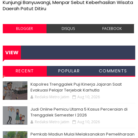
Kunjungi Banyuwangi, Menpar Sebut Keberhasilan Wisata
Daerah Patut Ditiru
BLOGGER
DISQUS
FACEBOOK
VIEW
RECENT
POPULAR
COMMENTS
Kapolres Trenggalek Puji Kinerja Jajaran Saat
Evakuasi Pelajar Terjebak Karhutla
Redaksi Metro Jatim
Aug 10, 2026
Judi Online Pemicu Utama 5 Kasus Perceraian di
Trenggalek Semester I 2026
Redaksi Metro Jatim
Aug 10, 2026
Pemkab Madiun Mulai Melaksanakan Pemeliharaan