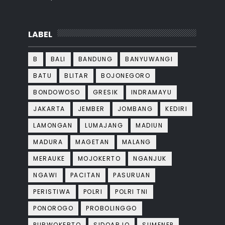
LABEL
B
BALI
BANDUNG
BANYUWANGI
BATU
BLITAR
BOJONEGORO
BONDOWOSO
GRESIK
INDRAMAYU
JAKARTA
JEMBER
JOMBANG
KEDIRI
LAMONGAN
LUMAJANG
MADIUN
MADURA
MAGETAN
MALANG
MERAUKE
MOJOKERTO
NGANJUK
NGAWI
PACITAN
PASURUAN
PERISTIWA
POLRI
POLRI TNI
PONOROGO
PROBOLINGGO
PURWOKERTO
SIDOARJO
SUMENEP