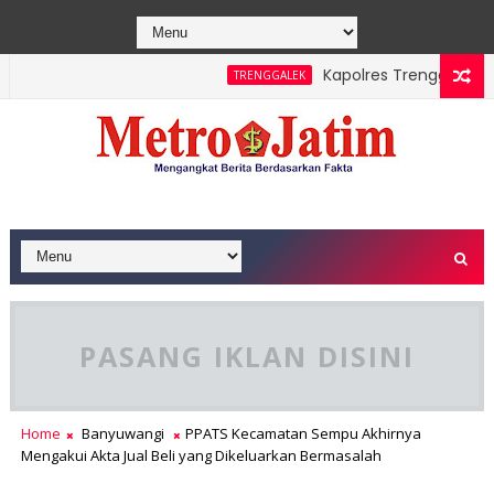
Kapolres Trenggalek Puji K
TRENGGALEK
kasa Pura, Banyuwangi Siapkan Peta Jalan Pariwisata Berkelas 
PASANG IKLAN DISINI
Home
Banyuwangi
PPATS Kecamatan Sempu Akhirnya
Mengakui Akta Jual Beli yang Dikeluarkan Bermasalah