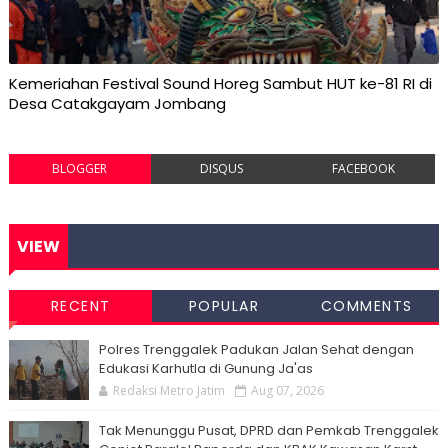
Kemeriahan Festival Sound Horeg Sambut HUT ke-81 RI di
Desa Catakgayam Jombang
BLOGGER
DISQUS
FACEBOOK
VIEW
RECENT
POPULAR
COMMENTS
Polres Trenggalek Padukan Jalan Sehat dengan
Edukasi Karhutla di Gunung Ja'as
Redaksi Metro Jatim
Aug 07, 2026
Tak Menunggu Pusat, DPRD dan Pemkab Trenggalek