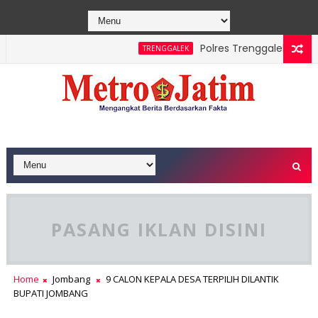
Polres Trenggalek Padukan J
TRENGGALEK
e Berhasil Dipadamkan, Masyarakat Diimbau Hentikan Praktik B
PASANG IKLAN DISINI
Home
Jombang
9 CALON KEPALA DESA TERPILIH DILANTIK
BUPATI JOMBANG