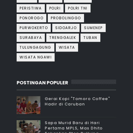
PERISTIWA
POLRI
POLRI TNI
PONOROGO
PROBOLINGGO
PURWOKERTO
SIDOARJO
SUMENEP
SURABAYA
TRENGGALEK
TUBAN
TULUNGAGUNG
WISATA
WISATA NGAWI
POSTINGAN POPULER
Gerai Kopi "Tomoro Coffee"
Hadir di Caruban
Sapa Murid Baru di Hari
Pertama MPLS, Mas Dhito