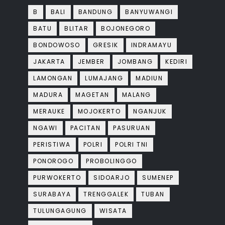
B
BALI
BANDUNG
BANYUWANGI
BATU
BLITAR
BOJONEGORO
BONDOWOSO
GRESIK
INDRAMAYU
JAKARTA
JEMBER
JOMBANG
KEDIRI
LAMONGAN
LUMAJANG
MADIUN
MADURA
MAGETAN
MALANG
MERAUKE
MOJOKERTO
NGANJUK
NGAWI
PACITAN
PASURUAN
PERISTIWA
POLRI
POLRI TNI
PONOROGO
PROBOLINGGO
PURWOKERTO
SIDOARJO
SUMENEP
SURABAYA
TRENGGALEK
TUBAN
TULUNGAGUNG
WISATA