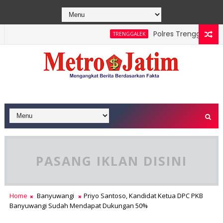
Polres Trenggalek Paduk
TRENGGALEK
 Sawe Berhasil Dipadamkan, Masyarakat Diimbau Hentikan Prakt
PASANG IKLAN DISINI
Home
Banyuwangi
Priyo Santoso, Kandidat Ketua DPC PKB
Banyuwangi Sudah Mendapat Dukungan 50%