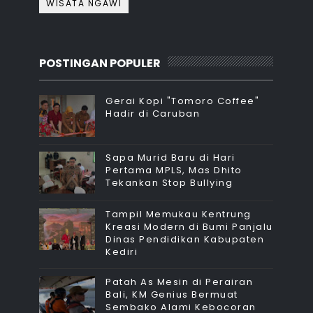
WISATA NGAWI
POSTINGAN POPULER
Gerai Kopi "Tomoro Coffee"
Hadir di Caruban
Sapa Murid Baru di Hari
Pertama MPLS, Mas Dhito
Tekankan Stop Bullying
Tampil Memukau Kentrung
Kreasi Modern di Bumi Panjalu
Dinas Pendidikan Kabupaten
Kediri
Patah As Mesin di Perairan
Bali, KM Genius Bermuat
Sembako Alami Kebocoran