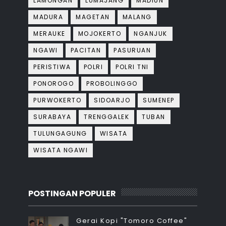
LAMONGAN
LUMAJANG
MADIUN
MADURA
MAGETAN
MALANG
MERAUKE
MOJOKERTO
NGANJUK
NGAWI
PACITAN
PASURUAN
PERISTIWA
POLRI
POLRI TNI
PONOROGO
PROBOLINGGO
PURWOKERTO
SIDOARJO
SUMENEP
SURABAYA
TRENGGALEK
TUBAN
TULUNGAGUNG
WISATA
WISATA NGAWI
POSTINGAN POPULER
Gerai Kopi "Tomoro Coffee"