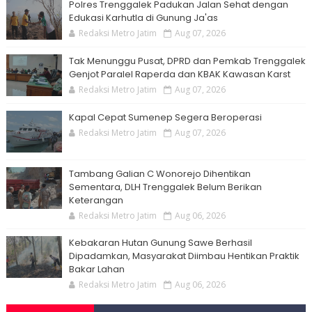
Polres Trenggalek Padukan Jalan Sehat dengan
Edukasi Karhutla di Gunung Ja'as
Redaksi Metro Jatim
Aug 07, 2026
Tak Menunggu Pusat, DPRD dan Pemkab Trenggalek
Genjot Paralel Raperda dan KBAK Kawasan Karst
Redaksi Metro Jatim
Aug 07, 2026
Kapal Cepat Sumenep Segera Beroperasi
Redaksi Metro Jatim
Aug 07, 2026
Tambang Galian C Wonorejo Dihentikan
Sementara, DLH Trenggalek Belum Berikan
Keterangan
Redaksi Metro Jatim
Aug 06, 2026
Kebakaran Hutan Gunung Sawe Berhasil
Dipadamkan, Masyarakat Diimbau Hentikan Praktik
Bakar Lahan
Redaksi Metro Jatim
Aug 06, 2026