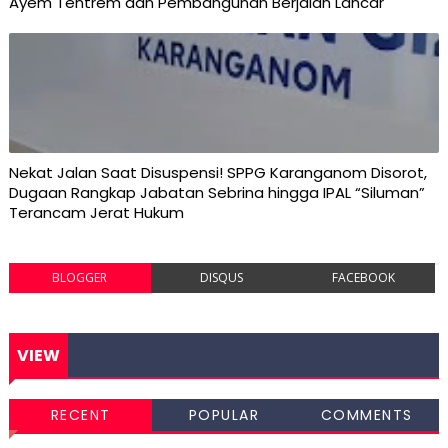
Ayem Tentrem dan Pembangunan Berjalan Lancar
Nekat Jalan Saat Disuspensi! SPPG Karanganom Disorot,
Dugaan Rangkap Jabatan Sebrina hingga IPAL “Siluman”
Terancam Jerat Hukum
BLOGGER
DISQUS
FACEBOOK
VIEW
RECENT
POPULAR
COMMENTS