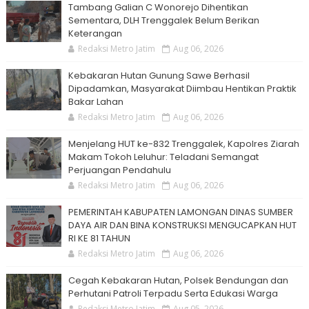
Tambang Galian C Wonorejo Dihentikan
Sementara, DLH Trenggalek Belum Berikan
Keterangan
Redaksi Metro Jatim
Aug 06, 2026
Kebakaran Hutan Gunung Sawe Berhasil
Dipadamkan, Masyarakat Diimbau Hentikan Praktik
Bakar Lahan
Redaksi Metro Jatim
Aug 06, 2026
Menjelang HUT ke-832 Trenggalek, Kapolres Ziarah
Makam Tokoh Leluhur: Teladani Semangat
Perjuangan Pendahulu
Redaksi Metro Jatim
Aug 06, 2026
PEMERINTAH KABUPATEN LAMONGAN DINAS SUMBER
DAYA AIR DAN BINA KONSTRUKSI MENGUCAPKAN HUT
RI KE 81 TAHUN
Redaksi Metro Jatim
Aug 06, 2026
Cegah Kebakaran Hutan, Polsek Bendungan dan
Perhutani Patroli Terpadu Serta Edukasi Warga
Redaksi Metro Jatim
Aug 05, 2026