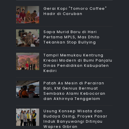
Gerai Kopi "Tomoro Coffee"
Hadir di Caruban
Sapa Murid Baru di Hari
Pertama MPLS, Mas Dhito
Tekankan Stop Bullying
Tampil Memukau Kentrung
Kreasi Modern di Bumi Panjalu
Dinas Pendidikan Kabupaten
Kediri
Patah As Mesin di Perairan
Bali, KM Genius Bermuat
Sembako Alami Kebocoran
dan Akhirnya Tenggelam
Usung Konsep Wisata dan
Budaya Osing, Proyek Pasar
Induk Banyuwangi Ditinjau
Wapres Gibran