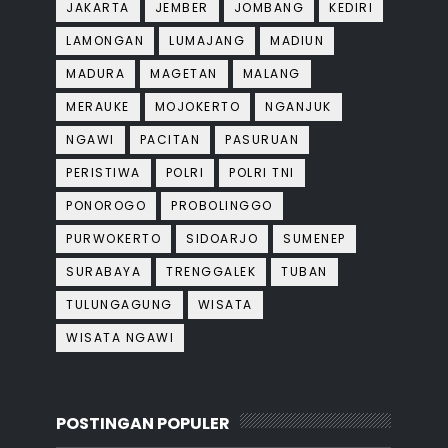
JAKARTA
JEMBER
JOMBANG
KEDIRI
LAMONGAN
LUMAJANG
MADIUN
MADURA
MAGETAN
MALANG
MERAUKE
MOJOKERTO
NGANJUK
NGAWI
PACITAN
PASURUAN
PERISTIWA
POLRI
POLRI TNI
PONOROGO
PROBOLINGGO
PURWOKERTO
SIDOARJO
SUMENEP
SURABAYA
TRENGGALEK
TUBAN
TULUNGAGUNG
WISATA
WISATA NGAWI
POSTINGAN POPULER