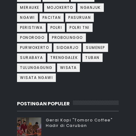
MERAUKE
MOJOKERTO
NGANJUK
NGAWI
PACITAN
PASURUAN
PERISTIWA
POLRI
POLRI TNI
PONOROGO
PROBOLINGGO
PURWOKERTO
SIDOARJO
SUMENEP
SURABAYA
TRENGGALEK
TUBAN
TULUNGAGUNG
WISATA
WISATA NGAWI
POSTINGAN POPULER
Gerai Kopi "Tomoro Coffee"
Hadir di Caruban