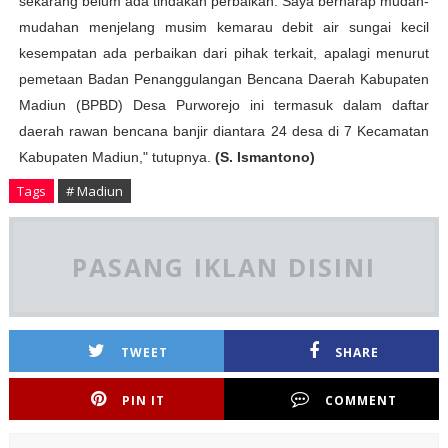
sekarang belum ada tindakan perbaikan. Saya berharap mudah-
mudahan menjelang musim kemarau debit air sungai kecil
kesempatan ada perbaikan dari pihak terkait, apalagi menurut
pemetaan Badan Penanggulangan Bencana Daerah Kabupaten
Madiun (BPBD) Desa Purworejo ini termasuk dalam daftar
daerah rawan bencana banjir diantara 24 desa di 7 Kecamatan
Kabupaten Madiun," tutupnya.
(S. Ismantono)
Tags
# Madiun
PASANG IKLAN DISINI
TWEET
SHARE
PIN IT
COMMENT