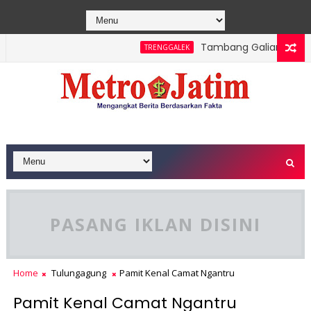
Tambang Galian C Wonorej
TRENGGALEK
lsek Bendungan dan Perhutani Patroli Terpadu Serta Edukasi W
PASANG IKLAN DISINI
Home
Tulungagung
Pamit Kenal Camat Ngantru
Pamit Kenal Camat Ngantru