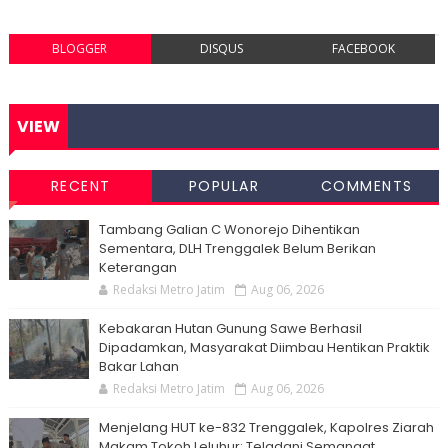
BLOGGER
DISQUS
FACEBOOK
VIEW
RECENT
POPULAR
COMMENTS
Tambang Galian C Wonorejo Dihentikan
Sementara, DLH Trenggalek Belum Berikan
Keterangan
Redaksi Metro Jatim
Aug 06, 2026
Kebakaran Hutan Gunung Sawe Berhasil
Dipadamkan, Masyarakat Diimbau Hentikan Praktik
Bakar Lahan
Redaksi Metro Jatim
Aug 06, 2026
Menjelang HUT ke-832 Trenggalek, Kapolres Ziarah
Makam Tokoh Leluhur: Teladani Semangat