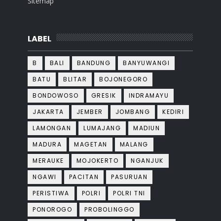
Sitemap
LABEL
B
BALI
BANDUNG
BANYUWANGI
BATU
BLITAR
BOJONEGORO
BONDOWOSO
GRESIK
INDRAMAYU
JAKARTA
JEMBER
JOMBANG
KEDIRI
LAMONGAN
LUMAJANG
MADIUN
MADURA
MAGETAN
MALANG
MERAUKE
MOJOKERTO
NGANJUK
NGAWI
PACITAN
PASURUAN
PERISTIWA
POLRI
POLRI TNI
PONOROGO
PROBOLINGGO