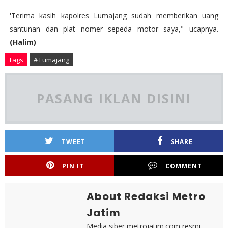
'Terima kasih kapolres Lumajang sudah memberikan uang
santunan dan plat nomer sepeda motor saya," ucapnya.
(Halim)
Tags
# Lumajang
PASANG IKLAN DISINI
TWEET
SHARE
PIN IT
COMMENT
About Redaksi Metro
Jatim
Media siber metrojatim.com resmi