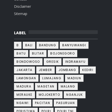
Disclaimer
Sitemap
LABEL
B
BALI
BANDUNG
BANYUWANGI
BATU
BLITAR
BOJONEGORO
BONDOWOSO
GRESIK
INDRAMAYU
JAKARTA
JEMBER
JOMBANG
KEDIRI
LAMONGAN
LUMAJANG
MADIUN
MADURA
MAGETAN
MALANG
MERAUKE
MOJOKERTO
NGANJUK
NGAWI
PACITAN
PASURUAN
PERISTIWA
POLRI
POLRI TNI