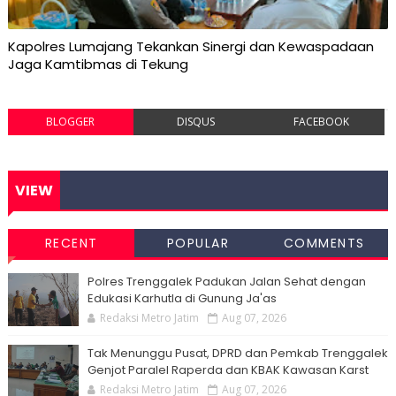
Kapolres Lumajang Tekankan Sinergi dan Kewaspadaan
Jaga Kamtibmas di Tekung
BLOGGER
DISQUS
FACEBOOK
VIEW
RECENT
POPULAR
COMMENTS
Polres Trenggalek Padukan Jalan Sehat dengan
Edukasi Karhutla di Gunung Ja'as
Redaksi Metro Jatim
Aug 07, 2026
Tak Menunggu Pusat, DPRD dan Pemkab Trenggalek
Genjot Paralel Raperda dan KBAK Kawasan Karst
Redaksi Metro Jatim
Aug 07, 2026