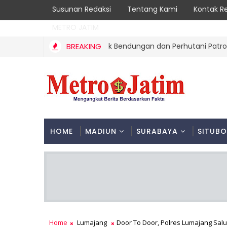
Susunan Redaksi
Tentang Kami
Kontak R
METRO JATIM
 Kebakaran Hutan, Polsek Bendungan dan Perhutani Patroli Ter
BREAKING
HOME
MADIUN
SURABAYA
SITUB
Home
Lumajang
Door To Door, Polres Lumajang Sa