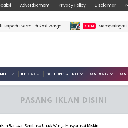
edaksi
Advertisement
Privacy Policy
Disclaimer
P
padu Serta Edukasi Warga
Memperingati HUT R
KEDIRI
ONDO
KEDIRI
BOJONEGORO
MALANG
MA
PASANG IKLAN DISINI
lurkan Bantuan Sembako Untuk Warga Masyarakat Miskin