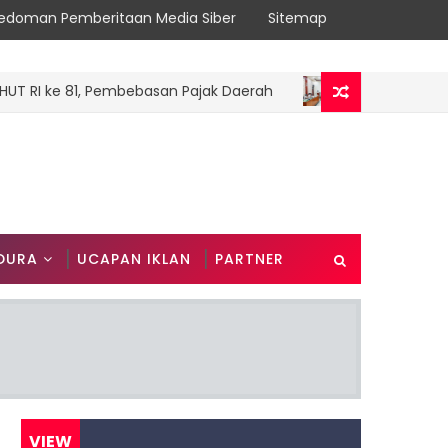
edoman Pemberitaan Media Siber
Sitemap
I ke 81, Pembebasan Pajak Daerah
Trengg
TRENGGALEK
DURA
UCAPAN IKLAN
PARTNER
VIEW