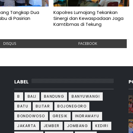
ajang Tangkap Dua
Kapolres Lumajang Tekankan
bu di Pasirian
Sinergi dan Kewaspadaan Jaga
Kamtibmas di Tekung
DISQUS
FACEBOOK
LABEL
P
B
BALI
BANDUNG
BANYUWANGI
BATU
BLITAR
BOJONEGORO
BONDOWOSO
GRESIK
INDRAMAYU
JAKARTA
JEMBER
JOMBANG
KEDIRI