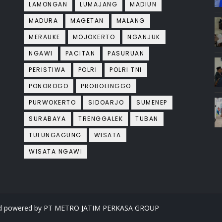
LAMONGAN
LUMAJANG
MADIUN
MADURA
MAGETAN
MALANG
MERAUKE
MOJOKERTO
NGANJUK
NGAWI
PACITAN
PASURUAN
PERISTIWA
POLRI
POLRI TNI
PONOROGO
PROBOLINGGO
PURWOKERTO
SIDOARJO
SUMENEP
SURABAYA
TRENGGALEK
TUBAN
TULUNGAGUNG
WISATA
WISATA NGAWI
ved powered by
PT METRO JATIM PERKASA GROUP