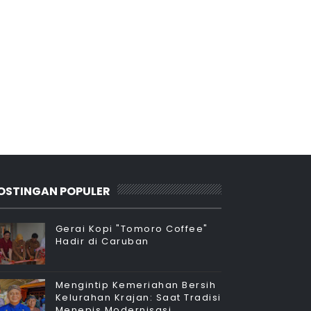
OSTINGAN POPULER
Gerai Kopi "Tomoro Coffee"
Hadir di Caruban
Mengintip Kemeriahan Bersih
Kelurahan Krajan: Saat Tradisi
Menepis Modernisasi.