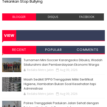
Tekankan Stop Bullying
BLOGGER
DISQUS
FACEBOOK
VIEW
RECENT
POPULAR
COMMENTS
Turnamen Mini Soccer Karangsoko Dibuka, Wadah
Silaturahmi dan Pemberdayaan Ekonomi Warga
Redaksi Metro Jatim
Aug 09, 2026
Masih Sedikit SPPG Trenggalek Miliki Sertifikat
Higiene, Hambatan Bukan Soal Kesehatan tapi
Administrasi
Redaksi Metro Jatim
Aug 09, 2026
Polres Trenggalek Padukan Jalan Sehat dengan