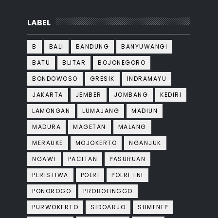
LABEL
B
BALI
BANDUNG
BANYUWANGI
BATU
BLITAR
BOJONEGORO
BONDOWOSO
GRESIK
INDRAMAYU
JAKARTA
JEMBER
JOMBANG
KEDIRI
LAMONGAN
LUMAJANG
MADIUN
MADURA
MAGETAN
MALANG
MERAUKE
MOJOKERTO
NGANJUK
NGAWI
PACITAN
PASURUAN
PERISTIWA
POLRI
POLRI TNI
PONOROGO
PROBOLINGGO
PURWOKERTO
SIDOARJO
SUMENEP