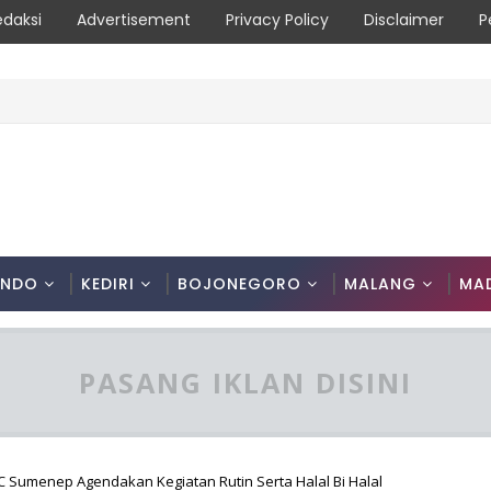
edaksi
Advertisement
Privacy Policy
Disclaimer
P
n, Masyarakat Diimbau Hentikan Praktik Bakar Lahan
ONDO
KEDIRI
BOJONEGORO
MALANG
MA
PASANG IKLAN DISINI
DPC Sumenep Agendakan Kegiatan Rutin Serta Halal Bi Halal