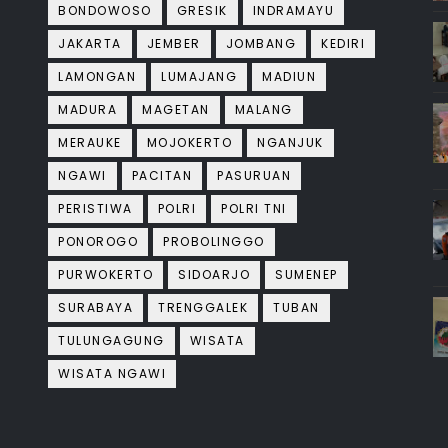
BONDOWOSO
GRESIK
INDRAMAYU
JAKARTA
JEMBER
JOMBANG
KEDIRI
LAMONGAN
LUMAJANG
MADIUN
MADURA
MAGETAN
MALANG
MERAUKE
MOJOKERTO
NGANJUK
NGAWI
PACITAN
PASURUAN
PERISTIWA
POLRI
POLRI TNI
PONOROGO
PROBOLINGGO
PURWOKERTO
SIDOARJO
SUMENEP
SURABAYA
TRENGGALEK
TUBAN
TULUNGAGUNG
WISATA
WISATA NGAWI