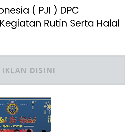
onesia ( PJI ) DPC
giatan Rutin Serta Halal
IKLAN DISINI