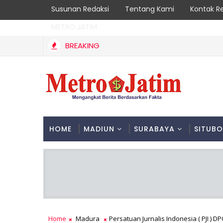
Susunan Redaksi
Tentang Kami
Kontak R
METRO JATIM
BREAKING
Kebakaran Hutan Gunung Sawe Berhasil Dipadamka
TRENGGALEK
HOME
MADIUN
SURABAYA
SITUB
Home
Madura
Persatuan Jurnalis Indonesia ( PJI ) 