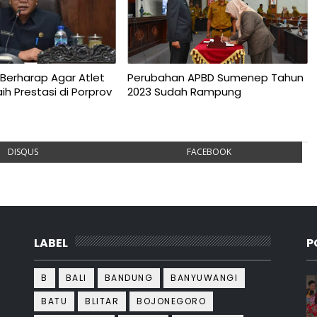
Berharap Agar Atlet
Perubahan APBD Sumenep Tahun
h Prestasi di Porprov
2023 Sudah Rampung
DISQUS
FACEBOOK
LABEL
P
B
BALI
BANDUNG
BANYUWANGI
BATU
BLITAR
BOJONEGORO