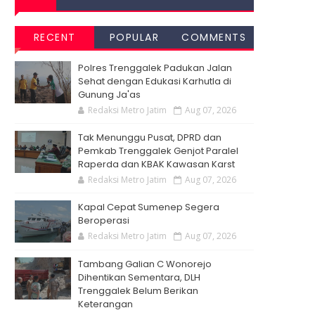
RECENT
POPULAR
COMMENTS
Polres Trenggalek Padukan Jalan
Sehat dengan Edukasi Karhutla di
Gunung Ja'as
Redaksi Metro Jatim
Aug 07, 2026
Tak Menunggu Pusat, DPRD dan
Pemkab Trenggalek Genjot Paralel
Raperda dan KBAK Kawasan Karst
Redaksi Metro Jatim
Aug 07, 2026
Kapal Cepat Sumenep Segera
Beroperasi
Redaksi Metro Jatim
Aug 07, 2026
Tambang Galian C Wonorejo
Dihentikan Sementara, DLH
Trenggalek Belum Berikan
Keterangan