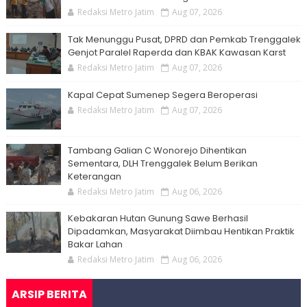
Redaksi Metro Jatim
Aug 07, 2026
Tak Menunggu Pusat, DPRD dan Pemkab Trenggalek
Genjot Paralel Raperda dan KBAK Kawasan Karst
Redaksi Metro Jatim
Aug 07, 2026
Kapal Cepat Sumenep Segera Beroperasi
Redaksi Metro Jatim
Aug 07, 2026
Tambang Galian C Wonorejo Dihentikan
Sementara, DLH Trenggalek Belum Berikan
Keterangan
Redaksi Metro Jatim
Aug 06, 2026
Kebakaran Hutan Gunung Sawe Berhasil
Dipadamkan, Masyarakat Diimbau Hentikan Praktik
Bakar Lahan
Redaksi Metro Jatim
Aug 06, 2026
ARSIP BERITA