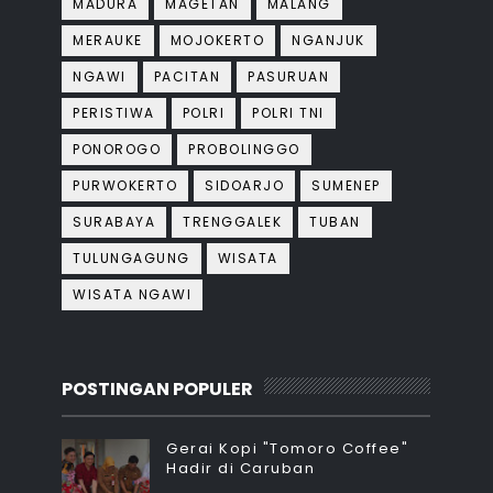
MADURA
MAGETAN
MALANG
MERAUKE
MOJOKERTO
NGANJUK
NGAWI
PACITAN
PASURUAN
PERISTIWA
POLRI
POLRI TNI
PONOROGO
PROBOLINGGO
PURWOKERTO
SIDOARJO
SUMENEP
SURABAYA
TRENGGALEK
TUBAN
TULUNGAGUNG
WISATA
WISATA NGAWI
POSTINGAN POPULER
Gerai Kopi "Tomoro Coffee"
Hadir di Caruban