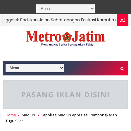
galek Padukan Jalan Sehat dengan Edukasi Karhutla di Gunung J
utan Gunung Sawe Berhasil Dipadamkan, Masyarakat Diimbau Hen
PASANG IKLAN DISINI
Home
Madiun
Kapolres Madiun Apresiasi Pembongkaran
Tugu Silat