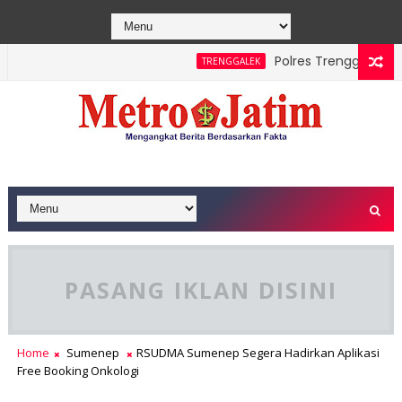
Polres Trenggalek Padu
TRENGGALEK
 Sawe Berhasil Dipadamkan, Masyarakat Diimbau Hentikan Prak
PASANG IKLAN DISINI
Home
Sumenep
RSUDMA Sumenep Segera Hadirkan Aplikasi
Free Booking Onkologi