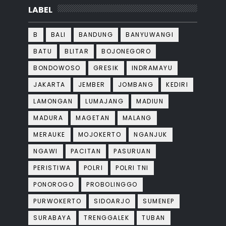
LABEL
B
BALI
BANDUNG
BANYUWANGI
BATU
BLITAR
BOJONEGORO
BONDOWOSO
GRESIK
INDRAMAYU
JAKARTA
JEMBER
JOMBANG
KEDIRI
LAMONGAN
LUMAJANG
MADIUN
MADURA
MAGETAN
MALANG
MERAUKE
MOJOKERTO
NGANJUK
NGAWI
PACITAN
PASURUAN
PERISTIWA
POLRI
POLRI TNI
PONOROGO
PROBOLINGGO
PURWOKERTO
SIDOARJO
SUMENEP
SURABAYA
TRENGGALEK
TUBAN