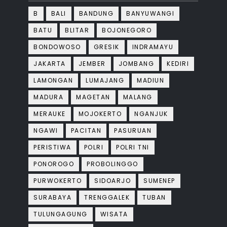
B
BALI
BANDUNG
BANYUWANGI
BATU
BLITAR
BOJONEGORO
BONDOWOSO
GRESIK
INDRAMAYU
JAKARTA
JEMBER
JOMBANG
KEDIRI
LAMONGAN
LUMAJANG
MADIUN
MADURA
MAGETAN
MALANG
MERAUKE
MOJOKERTO
NGANJUK
NGAWI
PACITAN
PASURUAN
PERISTIWA
POLRI
POLRI TNI
PONOROGO
PROBOLINGGO
PURWOKERTO
SIDOARJO
SUMENEP
SURABAYA
TRENGGALEK
TUBAN
TULUNGAGUNG
WISATA