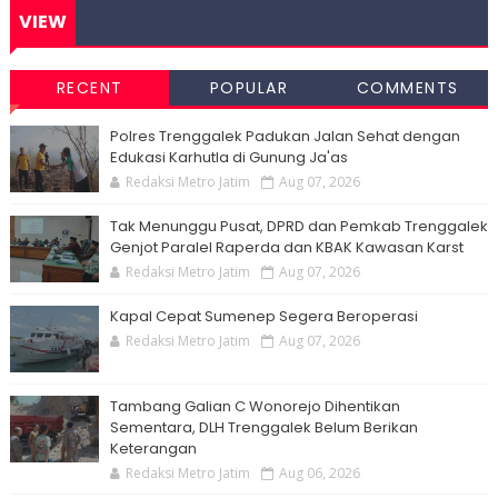
VIEW
RECENT
POPULAR
COMMENTS
Polres Trenggalek Padukan Jalan Sehat dengan
Edukasi Karhutla di Gunung Ja'as
Redaksi Metro Jatim
Aug 07, 2026
Tak Menunggu Pusat, DPRD dan Pemkab Trenggalek
Genjot Paralel Raperda dan KBAK Kawasan Karst
Redaksi Metro Jatim
Aug 07, 2026
Kapal Cepat Sumenep Segera Beroperasi
Redaksi Metro Jatim
Aug 07, 2026
Tambang Galian C Wonorejo Dihentikan
Sementara, DLH Trenggalek Belum Berikan
Keterangan
Redaksi Metro Jatim
Aug 06, 2026