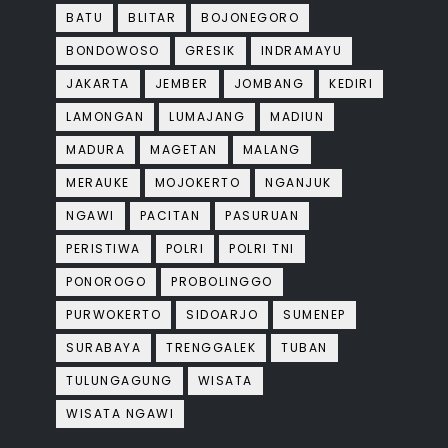
BATU
BLITAR
BOJONEGORO
BONDOWOSO
GRESIK
INDRAMAYU
JAKARTA
JEMBER
JOMBANG
KEDIRI
LAMONGAN
LUMAJANG
MADIUN
MADURA
MAGETAN
MALANG
MERAUKE
MOJOKERTO
NGANJUK
NGAWI
PACITAN
PASURUAN
PERISTIWA
POLRI
POLRI TNI
PONOROGO
PROBOLINGGO
PURWOKERTO
SIDOARJO
SUMENEP
SURABAYA
TRENGGALEK
TUBAN
TULUNGAGUNG
WISATA
WISATA NGAWI