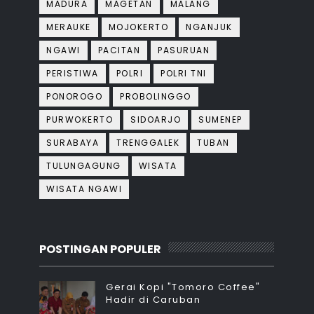
MADURA
MAGETAN
MALANG
MERAUKE
MOJOKERTO
NGANJUK
NGAWI
PACITAN
PASURUAN
PERISTIWA
POLRI
POLRI TNI
PONOROGO
PROBOLINGGO
PURWOKERTO
SIDOARJO
SUMENEP
SURABAYA
TRENGGALEK
TUBAN
TULUNGAGUNG
WISATA
WISATA NGAWI
POSTINGAN POPULER
Gerai Kopi "Tomoro Coffee"
Hadir di Caruban