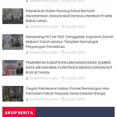
Redaksi Metro Jatim
Aug 06, 2026
Kebakaran Hutan Gunung Sawe Berhasil
Dipadamkan, Masyarakat Diimbau Hentikan Praktik
Bakar Lahan
Redaksi Metro Jatim
Aug 06, 2026
Menjelang HUT ke-832 Trenggalek, Kapolres Ziarah
Makam Tokoh Leluhur: Teladani Semangat
Perjuangan Pendahulu
Redaksi Metro Jatim
Aug 06, 2026
PEMERINTAH KABUPATEN LAMONGAN DINAS SUMBER
DAYA AIR DAN BINA KONSTRUKSI MENGUCAPKAN HUT
RI KE 81 TAHUN
Redaksi Metro Jatim
Aug 06, 2026
Cegah Kebakaran Hutan, Polsek Bendungan dan
Perhutani Patroli Terpadu Serta Edukasi Warga
Redaksi Metro Jatim
Aug 05, 2026
ARSIP BERITA