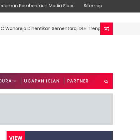
edoman Pemberitaan Media Siber
Sitemap
orejo Dihentikan Sementara, DLH Trenggalek Belum Berikan Ke
DURA
UCAPAN IKLAN
PARTNER
VIEW