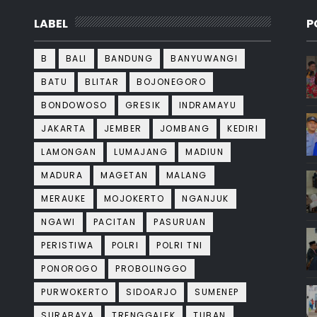
LABEL
P
B
BALI
BANDUNG
BANYUWANGI
BATU
BLITAR
BOJONEGORO
BONDOWOSO
GRESIK
INDRAMAYU
JAKARTA
JEMBER
JOMBANG
KEDIRI
LAMONGAN
LUMAJANG
MADIUN
MADURA
MAGETAN
MALANG
MERAUKE
MOJOKERTO
NGANJUK
NGAWI
PACITAN
PASURUAN
PERISTIWA
POLRI
POLRI TNI
PONOROGO
PROBOLINGGO
PURWOKERTO
SIDOARJO
SUMENEP
SURABAYA
TRENGGALEK
TUBAN