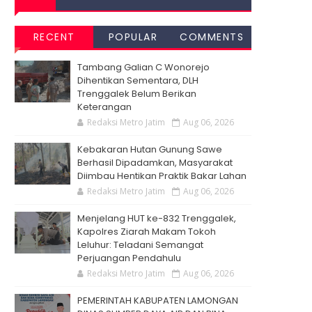
RECENT
POPULAR
COMMENTS
Tambang Galian C Wonorejo
Dihentikan Sementara, DLH
Trenggalek Belum Berikan
Keterangan
Redaksi Metro Jatim
Aug 06, 2026
Kebakaran Hutan Gunung Sawe
Berhasil Dipadamkan, Masyarakat
Diimbau Hentikan Praktik Bakar Lahan
Redaksi Metro Jatim
Aug 06, 2026
Menjelang HUT ke-832 Trenggalek,
Kapolres Ziarah Makam Tokoh
Leluhur: Teladani Semangat
Perjuangan Pendahulu
Redaksi Metro Jatim
Aug 06, 2026
PEMERINTAH KABUPATEN LAMONGAN