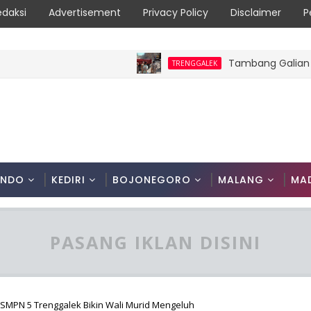
edaksi
Advertisement
Privacy Policy
Disclaimer
P
Tambang Galian C Won
TRENGGALEK
ONDO
KEDIRI
BOJONEGORO
MALANG
MA
PASANG IKLAN DISINI
SMPN 5 Trenggalek Bikin Wali Murid Mengeluh