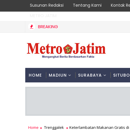
Susunan Redaksi
Tentang Kami
Kontak R
METRO JATIM
BREAKING
 Perhutani Patroli Terpadu Serta Edukasi Warga
HOME
MADIUN
SURABAYA
SITUB
Home
Trenggalek
Keterlambatan Makanan Gratis di 