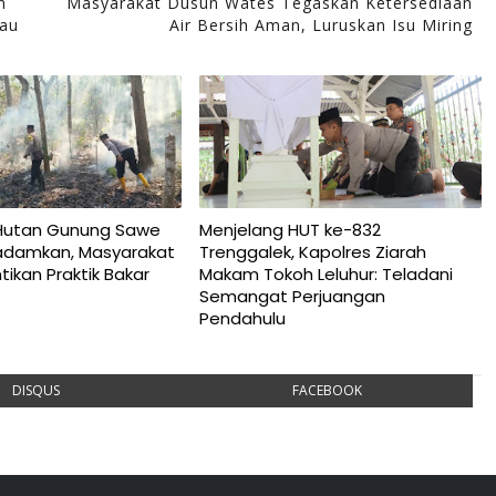
n
Masyarakat Dusun Wates Tegaskan Ketersediaan
tau
Air Bersih Aman, Luruskan Isu Miring
Hutan Gunung Sawe
Menjelang HUT ke-832
padamkan, Masyarakat
Trenggalek, Kapolres Ziarah
ikan Praktik Bakar
Makam Tokoh Leluhur: Teladani
Semangat Perjuangan
Pendahulu
DISQUS
FACEBOOK