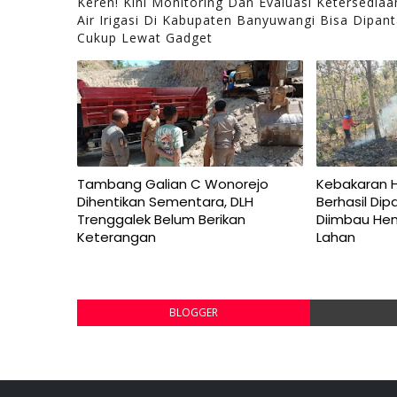
Keren! Kini Monitoring Dan Evaluasi Ketersediaa
Air Irigasi Di Kabupaten Banyuwangi Bisa Dipan
Cukup Lewat Gadget
Tambang Galian C Wonorejo
Kebakaran 
Dihentikan Sementara, DLH
Berhasil Di
Trenggalek Belum Berikan
Diimbau Hent
Keterangan
Lahan
BLOGGER