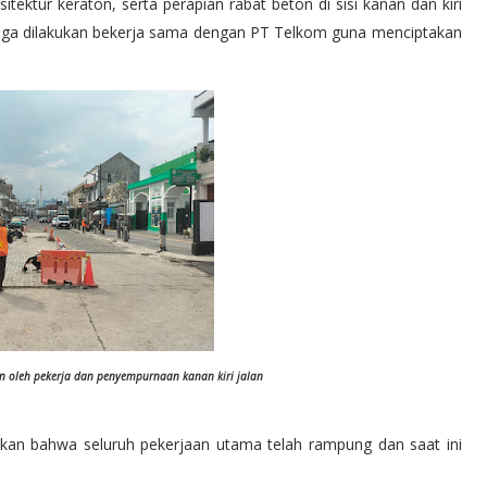
ektur keraton, serta perapian rabat beton di sisi kanan dan kiri
ik juga dilakukan bekerja sama dengan PT Telkom guna menciptakan
un oleh pekerja dan penyempurnaan kanan kiri jalan
an bahwa seluruh pekerjaan utama telah rampung dan saat ini