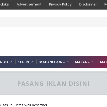
edaksi
Advertisement
Privacy Policy
Disclaimer
P
Patroli Terpadu Serta Edukasi Warga
ONDO
KEDIRI
BOJONEGORO
MALANG
MA
PASANG IKLAN DISINI
an Stasiun Tuntas Akhir Desember