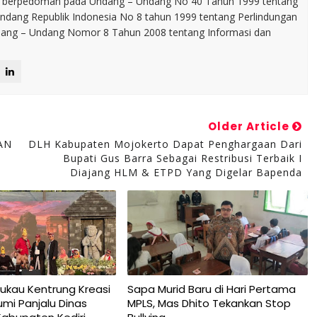
p berpedoman pada Undang – Undang No 40 Tahun 1999 tentang
dang Republik Indonesia No 8 tahun 1999 tentang Perlindungan
ng – Undang Nomor 8 Tahun 2008 tentang Informasi dan
Older Article
AN
DLH Kabupaten Mojokerto Dapat Penghargaan Dari
Bupati Gus Barra Sebagai Restribusi Terbaik I
Diajang HLM & ETPD Yang Digelar Bapenda
ukau Kentrung Kreasi
Sapa Murid Baru di Hari Pertama
umi Panjalu Dinas
MPLS, Mas Dhito Tekankan Stop