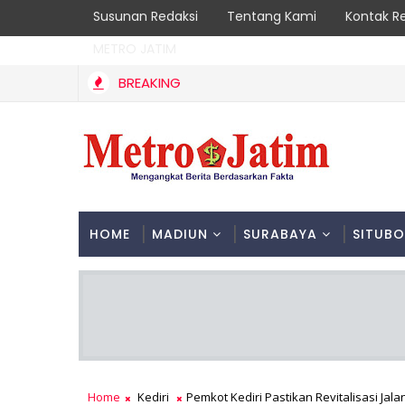
Susunan Redaksi
Tentang Kami
Kontak R
METRO JATIM
BREAKING
Cegah Kebakaran Hutan, Polsek Bendungan dan Perhutani 
ALEK
HOME
MADIUN
SURABAYA
SITUB
Home
Kediri
Pemkot Kediri Pastikan Revitalisasi Jal