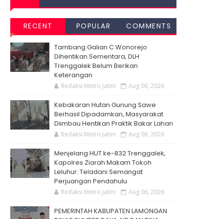
RECENT
POPULAR
COMMENTS
Tambang Galian C Wonorejo
Dihentikan Sementara, DLH
Trenggalek Belum Berikan
Keterangan
Redaksi Metro Jatim
Aug 06, 2026
Kebakaran Hutan Gunung Sawe
Berhasil Dipadamkan, Masyarakat
Diimbau Hentikan Praktik Bakar Lahan
Redaksi Metro Jatim
Aug 06, 2026
Menjelang HUT ke-832 Trenggalek,
Kapolres Ziarah Makam Tokoh
Leluhur: Teladani Semangat
Perjuangan Pendahulu
Redaksi Metro Jatim
Aug 06, 2026
PEMERINTAH KABUPATEN LAMONGAN