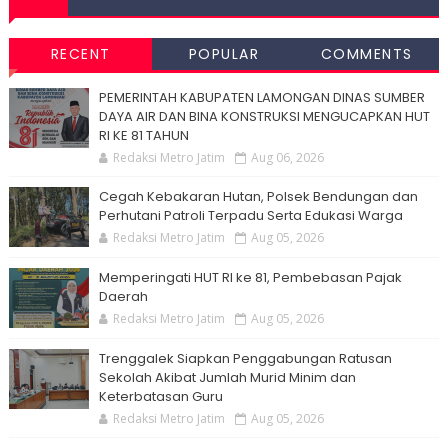
RECENT
POPULAR
COMMENTS
PEMERINTAH KABUPATEN LAMONGAN DINAS SUMBER
DAYA AIR DAN BINA KONSTRUKSI MENGUCAPKAN HUT
RI KE 81 TAHUN
Redaksi Metro Jatim
Aug 06, 2026
Cegah Kebakaran Hutan, Polsek Bendungan dan
Perhutani Patroli Terpadu Serta Edukasi Warga
Redaksi Metro Jatim
Aug 05, 2026
Memperingati HUT RI ke 81, Pembebasan Pajak
Daerah
Redaksi Metro Jatim
Aug 05, 2026
Trenggalek Siapkan Penggabungan Ratusan
Sekolah Akibat Jumlah Murid Minim dan
Keterbatasan Guru
Redaksi Metro Jatim
Aug 05, 2026