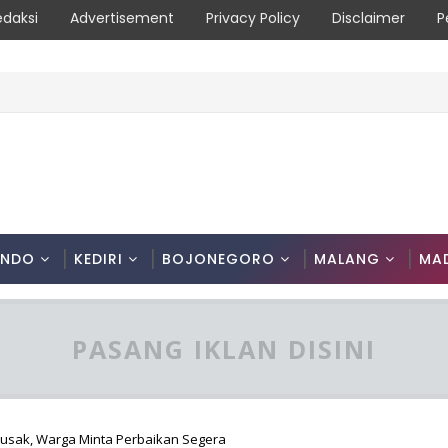
edaksi
Advertisement
Privacy Policy
Disclaimer
P
ONDO
KEDIRI
BOJONEGORO
MALANG
MA
PASANG IKLAN DISINI
usak, Warga Minta Perbaikan Segera