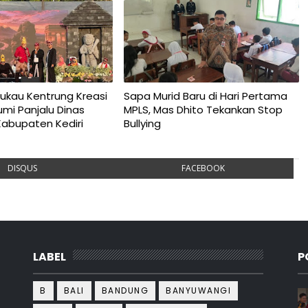
ukau Kentrung Kreasi
Sapa Murid Baru di Hari Pertama
umi Panjalu Dinas
MPLS, Mas Dhito Tekankan Stop
Kabupaten Kediri
Bullying
DISQUS
FACEBOOK
LABEL
P
B
BALI
BANDUNG
BANYUWANGI