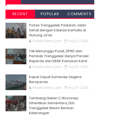
RECENT
POPULAR
COMMENTS
Polres Trenggalek Padukan Jalan
Sehat dengan Edukasi Karhutla di
Gunung Ja'as
Redaksi Metro Jatim
Aug 07, 2026
Tak Menunggu Pusat, DPRD dan
Pemkab Trenggalek Genjot Paralel
Raperda dan KBAK Kawasan Karst
Redaksi Metro Jatim
Aug 07, 2026
Kapal Cepat Sumenep Segera
Beroperasi
Redaksi Metro Jatim
Aug 07, 2026
Tambang Galian C Wonorejo
Dihentikan Sementara, DLH
Trenggalek Belum Berikan
Keterangan