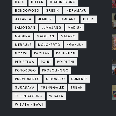
BATU
BLITAR
BOJONEGORO
BONDOWOSO
GRESIK
INDRAMAYU
JAKARTA
JEMBER
JOMBANG
KEDIRI
LAMONGAN
LUMAJANG
MADIUN
MADURA
MAGETAN
MALANG
MERAUKE
MOJOKERTO
NGANJUK
NGAWI
PACITAN
PASURUAN
PERISTIWA
POLRI
POLRI TNI
PONOROGO
PROBOLINGGO
PURWOKERTO
SIDOARJO
SUMENEP
SURABAYA
TRENGGALEK
TUBAN
TULUNGAGUNG
WISATA
WISATA NGAWI