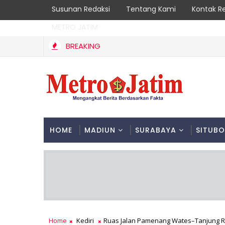
Susunan Redaksi
Tentang Kami
Kontak R
METRO JATIM
BREAKING
HOME
MADIUN
SURABAYA
SITUB
Home
Kediri
Ruas Jalan Pamenang Wates–Tanjung R