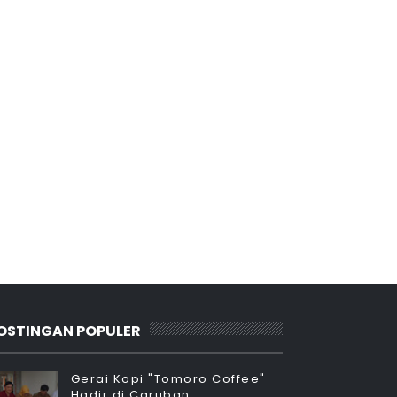
OSTINGAN POPULER
Gerai Kopi "Tomoro Coffee"
Hadir di Caruban