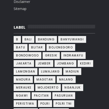
Disclaimer
Sitemap
LABEL
B
BALI
BANDUNG
BANYUWANGI
BATU
BLITAR
BOJONEGORO
BONDOWOSO
GRESIK
INDRAMAYU
JAKARTA
JEMBER
JOMBANG
KEDIRI
LAMONGAN
LUMAJANG
MADIUN
MADURA
MAGETAN
MALANG
MERAUKE
MOJOKERTO
NGANJUK
NGAWI
PACITAN
PASURUAN
PERISTIWA
POLRI
POLRI TNI