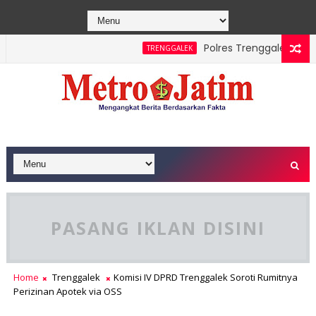
Polres Trenggalek Padukan
TRENGGALEK
we Berhasil Dipadamkan, Masyarakat Diimbau Hentikan Praktik
PASANG IKLAN DISINI
Home
Trenggalek
Komisi IV DPRD Trenggalek Soroti Rumitnya
Perizinan Apotek via OSS