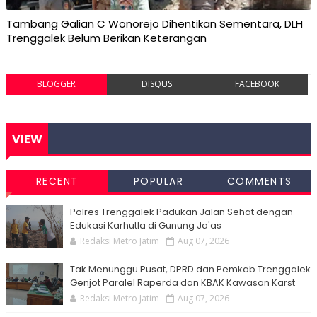
Tambang Galian C Wonorejo Dihentikan Sementara, DLH
Trenggalek Belum Berikan Keterangan
BLOGGER
DISQUS
FACEBOOK
VIEW
RECENT
POPULAR
COMMENTS
Polres Trenggalek Padukan Jalan Sehat dengan
Edukasi Karhutla di Gunung Ja'as
Redaksi Metro Jatim
Aug 07, 2026
Tak Menunggu Pusat, DPRD dan Pemkab Trenggalek
Genjot Paralel Raperda dan KBAK Kawasan Karst
Redaksi Metro Jatim
Aug 07, 2026