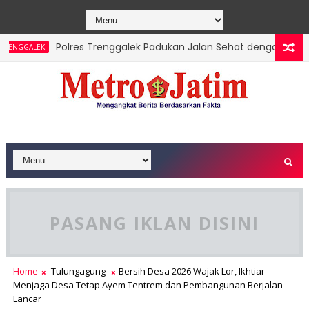
Polres Trenggalek Padukan Jalan Sehat dengan Edukasi K
GGALEK
Kebakaran Hutan Gunung Sawe Berhasil Dipadamkan, Mas
GGALEK
PASANG IKLAN DISINI
Home
Tulungagung
Bersih Desa 2026 Wajak Lor, Ikhtiar
Menjaga Desa Tetap Ayem Tentrem dan Pembangunan Berjalan
Lancar