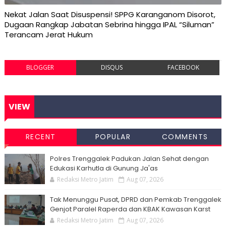
Nekat Jalan Saat Disuspensi! SPPG Karanganom Disorot,
Dugaan Rangkap Jabatan Sebrina hingga IPAL “Siluman”
Terancam Jerat Hukum
BLOGGER
DISQUS
FACEBOOK
VIEW
RECENT
POPULAR
COMMENTS
Polres Trenggalek Padukan Jalan Sehat dengan
Edukasi Karhutla di Gunung Ja'as
Redaksi Metro Jatim
Aug 07, 2026
Tak Menunggu Pusat, DPRD dan Pemkab Trenggalek
Genjot Paralel Raperda dan KBAK Kawasan Karst
Redaksi Metro Jatim
Aug 07, 2026