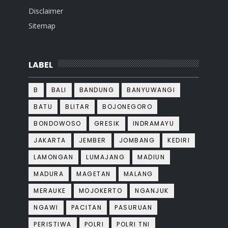
Disclaimer
Sitemap
LABEL
B
BALI
BANDUNG
BANYUWANGI
BATU
BLITAR
BOJONEGORO
BONDOWOSO
GRESIK
INDRAMAYU
JAKARTA
JEMBER
JOMBANG
KEDIRI
LAMONGAN
LUMAJANG
MADIUN
MADURA
MAGETAN
MALANG
MERAUKE
MOJOKERTO
NGANJUK
NGAWI
PACITAN
PASURUAN
PERISTIWA
POLRI
POLRI TNI