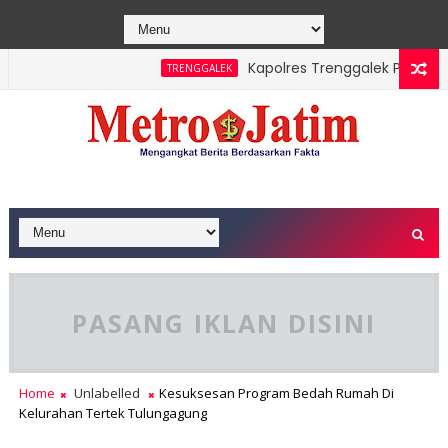
Kapolres Trenggalek Puji Kinerja 
TRENGGALEK
ura, Banyuwangi Siapkan Peta Jalan Pariwisata Berkelas Dunia
PASANG IKLAN DISINI
Home
Unlabelled
Kesuksesan Program Bedah Rumah Di
Kelurahan Tertek Tulungagung