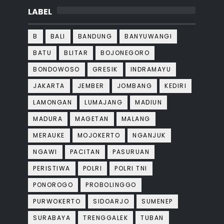
LABEL
B
BALI
BANDUNG
BANYUWANGI
BATU
BLITAR
BOJONEGORO
BONDOWOSO
GRESIK
INDRAMAYU
JAKARTA
JEMBER
JOMBANG
KEDIRI
LAMONGAN
LUMAJANG
MADIUN
MADURA
MAGETAN
MALANG
MERAUKE
MOJOKERTO
NGANJUK
NGAWI
PACITAN
PASURUAN
PERISTIWA
POLRI
POLRI TNI
PONOROGO
PROBOLINGGO
PURWOKERTO
SIDOARJO
SUMENEP
SURABAYA
TRENGGALEK
TUBAN