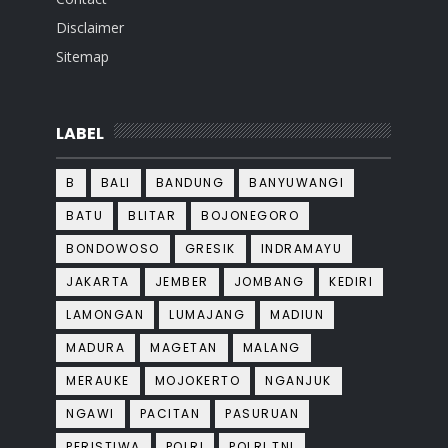
Disclaimer
Sitemap
LABEL
B
BALI
BANDUNG
BANYUWANGI
BATU
BLITAR
BOJONEGORO
BONDOWOSO
GRESIK
INDRAMAYU
JAKARTA
JEMBER
JOMBANG
KEDIRI
LAMONGAN
LUMAJANG
MADIUN
MADURA
MAGETAN
MALANG
MERAUKE
MOJOKERTO
NGANJUK
NGAWI
PACITAN
PASURUAN
PERISTIWA
POLRI
POLRI TNI