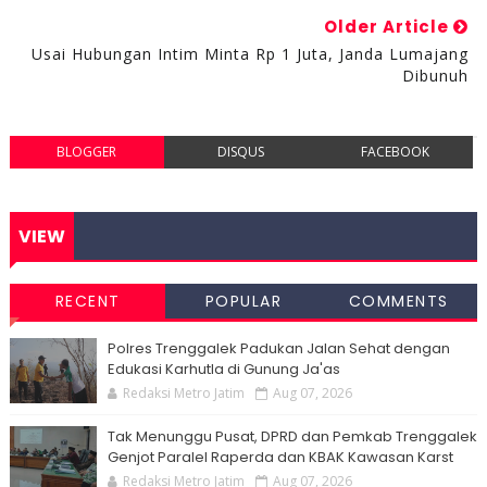
Older Article
Usai Hubungan Intim Minta Rp 1 Juta, Janda Lumajang
Dibunuh
BLOGGER
DISQUS
FACEBOOK
VIEW
RECENT
POPULAR
COMMENTS
Polres Trenggalek Padukan Jalan Sehat dengan
Edukasi Karhutla di Gunung Ja'as
Redaksi Metro Jatim
Aug 07, 2026
Tak Menunggu Pusat, DPRD dan Pemkab Trenggalek
Genjot Paralel Raperda dan KBAK Kawasan Karst
Redaksi Metro Jatim
Aug 07, 2026