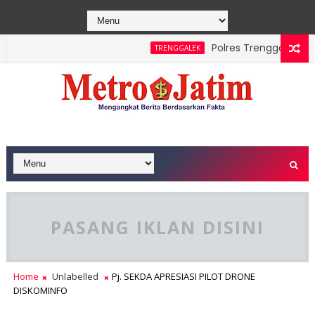
Polres Trenggalek Padu
TRENGGALEK
 Sawe Berhasil Dipadamkan, Masyarakat Diimbau Hentikan Prak
PASANG IKLAN DISINI
Home
Unlabelled
Pj. SEKDA APRESIASI PILOT DRONE
DISKOMINFO