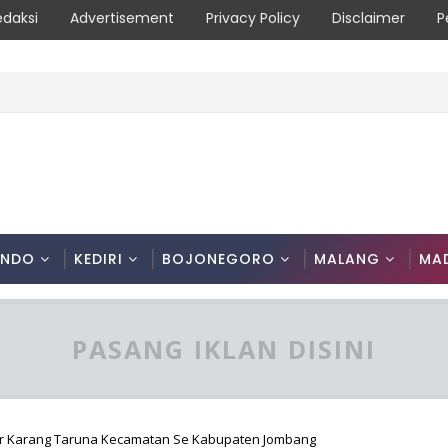
edaksi
Advertisement
Privacy Policy
Disclaimer
P
kab 2026 untuk Pererat Kebersamaan ASN
ONDO
KEDIRI
BOJONEGORO
MALANG
MA
PASANG IKLAN DISINI
tar Karang Taruna Kecamatan Se Kabupaten Jombang