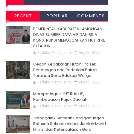
RECENT
POPULAR
COMMENTS
PEMERINTAH KABUPATEN LAMONGAN
DINAS SUMBER DAYA AIR DAN BINA
KONSTRUKSI MENGUCAPKAN HUT RI KE
81 TAHUN
Redaksi Metro Jatim
Aug 06, 2026
Cegah Kebakaran Hutan, Polsek
Bendungan dan Perhutani Patroli
Terpadu Serta Edukasi Warga
Redaksi Metro Jatim
Aug 05, 2026
Memperingati HUT RI ke 81,
Pembebasan Pajak Daerah
Redaksi Metro Jatim
Aug 05, 2026
Trenggalek Siapkan Penggabungan
Ratusan Sekolah Akibat Jumlah Murid
Minim dan Keterbatasan Guru