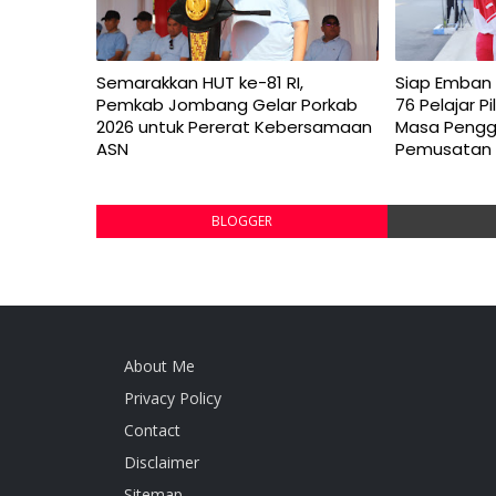
Semarakkan HUT ke-81 RI,
Siap Emban 
Pemkab Jombang Gelar Porkab
76 Pelajar 
2026 untuk Pererat Kebersamaan
Masa Peng
ASN
Pemusatan 
BLOGGER
About Me
Privacy Policy
Contact
Disclaimer
Sitemap