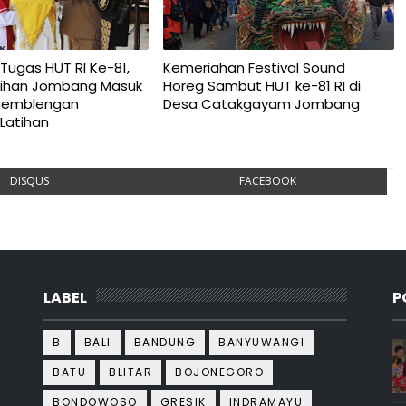
Tugas HUT RI Ke-81,
Kemeriahan Festival Sound
Pilihan Jombang Masuk
Horeg Sambut HUT ke-81 RI di
gemblengan
Desa Catakgayam Jombang
Latihan
DISQUS
FACEBOOK
LABEL
P
B
BALI
BANDUNG
BANYUWANGI
BATU
BLITAR
BOJONEGORO
BONDOWOSO
GRESIK
INDRAMAYU