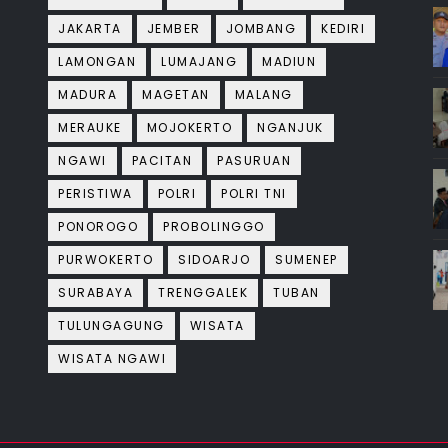
JAKARTA
JEMBER
JOMBANG
KEDIRI
LAMONGAN
LUMAJANG
MADIUN
MADURA
MAGETAN
MALANG
MERAUKE
MOJOKERTO
NGANJUK
NGAWI
PACITAN
PASURUAN
PERISTIWA
POLRI
POLRI TNI
PONOROGO
PROBOLINGGO
PURWOKERTO
SIDOARJO
SUMENEP
SURABAYA
TRENGGALEK
TUBAN
TULUNGAGUNG
WISATA
WISATA NGAWI