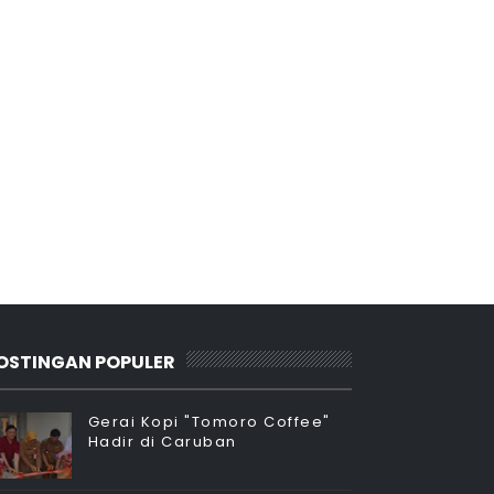
OSTINGAN POPULER
Gerai Kopi "Tomoro Coffee"
Hadir di Caruban