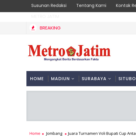
Susunan Redaksi
Tentang Kami
Kontak R
METRO JATIM
BREAKING
Semarakkan HUT ke-81 RI, Pemkab Jombang Gelar Por
JOMBANG
HOME
MADIUN
SURABAYA
SITUB
Home
Jombang
Juara Turnamen Voli Bupati Cup An