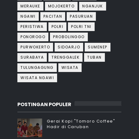
MERAUKE
MOJOKERTO
NGANJUK
NGAWI
PACITAN
PASURUAN
PERISTIWA
POLRI
POLRI TNI
PONOROGO
PROBOLINGGO
PURWOKERTO
SIDOARJO
SUMENEP
SURABAYA
TRENGGALEK
TUBAN
TULUNGAGUNG
WISATA
WISATA NGAWI
POSTINGAN POPULER
Gerai Kopi "Tomoro Coffee"
Hadir di Caruban