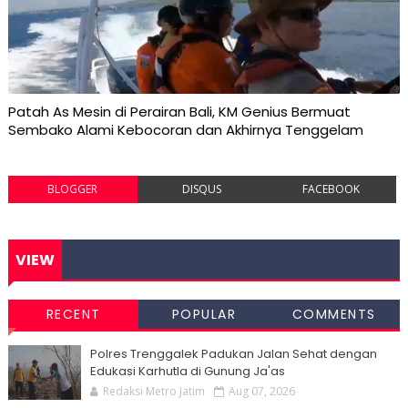
Patah As Mesin di Perairan Bali, KM Genius Bermuat
Sembako Alami Kebocoran dan Akhirnya Tenggelam
BLOGGER
DISQUS
FACEBOOK
VIEW
RECENT
POPULAR
COMMENTS
Polres Trenggalek Padukan Jalan Sehat dengan
Edukasi Karhutla di Gunung Ja'as
Redaksi Metro Jatim
Aug 07, 2026