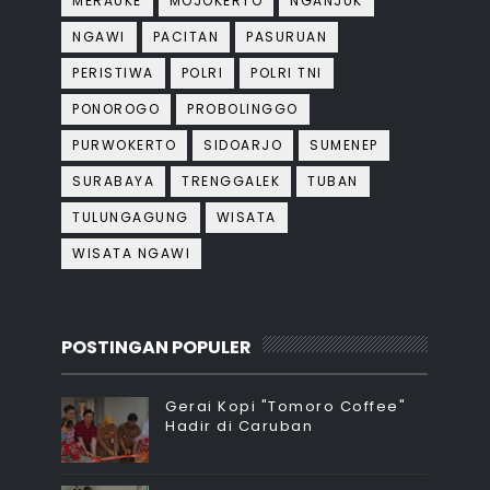
MERAUKE
MOJOKERTO
NGANJUK
NGAWI
PACITAN
PASURUAN
PERISTIWA
POLRI
POLRI TNI
PONOROGO
PROBOLINGGO
PURWOKERTO
SIDOARJO
SUMENEP
SURABAYA
TRENGGALEK
TUBAN
TULUNGAGUNG
WISATA
WISATA NGAWI
POSTINGAN POPULER
Gerai Kopi "Tomoro Coffee"
Hadir di Caruban