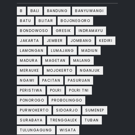
B
BALI
BANDUNG
BANYUWANGI
BATU
BLITAR
BOJONEGORO
BONDOWOSO
GRESIK
INDRAMAYU
JAKARTA
JEMBER
JOMBANG
KEDIRI
LAMONGAN
LUMAJANG
MADIUN
MADURA
MAGETAN
MALANG
MERAUKE
MOJOKERTO
NGANJUK
NGAWI
PACITAN
PASURUAN
PERISTIWA
POLRI
POLRI TNI
PONOROGO
PROBOLINGGO
PURWOKERTO
SIDOARJO
SUMENEP
SURABAYA
TRENGGALEK
TUBAN
TULUNGAGUNG
WISATA