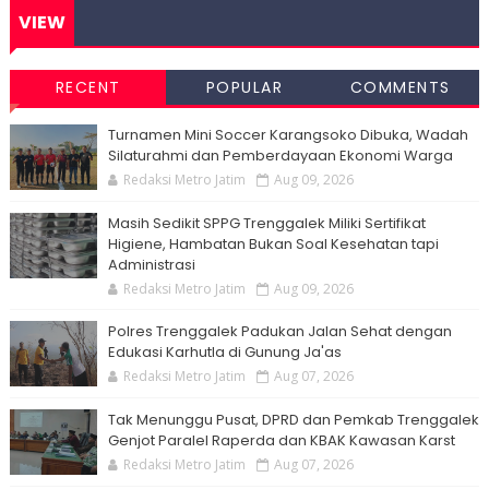
VIEW
RECENT
POPULAR
COMMENTS
Turnamen Mini Soccer Karangsoko Dibuka, Wadah
Silaturahmi dan Pemberdayaan Ekonomi Warga
Redaksi Metro Jatim
Aug 09, 2026
Masih Sedikit SPPG Trenggalek Miliki Sertifikat
Higiene, Hambatan Bukan Soal Kesehatan tapi
Administrasi
Redaksi Metro Jatim
Aug 09, 2026
Polres Trenggalek Padukan Jalan Sehat dengan
Edukasi Karhutla di Gunung Ja'as
Redaksi Metro Jatim
Aug 07, 2026
Tak Menunggu Pusat, DPRD dan Pemkab Trenggalek
Genjot Paralel Raperda dan KBAK Kawasan Karst
Redaksi Metro Jatim
Aug 07, 2026