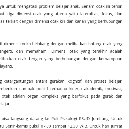
a untuk mengatasi problem belajar anak. Senam otak ini terdiri
ti tiga dimensi otak yang utama yaitu lateralitas, fokus, dan
tas terkait dengan dimensi otak kiri dan kanan yang berhubungan
ait dimensi muka-belakang dengan melibatkan batang otak yang
ngerti, dan memahami. Dimensi otak yang terakhir adalah
melibatkan otak tengah yang berhubungan dengan kemampuan
ayanti.
g ketergantungan antara gerakan, kognitif, dan proses belajar.
berikan dampak positif terhadap kinerja akademik, motivasi,
n otak adalah organ kompleks yang berfokus pada gerak dan
lajar.
a) bisa langsung datang ke Poli Psikologi RSUD Jombang. Untuk
tu Senin-kamis pukul 07.00 sampai 12.30 WIB. Untuk hari Jum’at