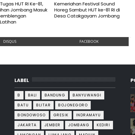
Tugas HUT RI Ke-81,
Kemeriahan Festival Sound
Pilihan Jombang Masuk
Horeg Sambut HUT ke-81 RI di
gemblengan
Desa Catakgayam Jombang
Latihan
DISQUS
FACEBOOK
LABEL
P
B
BALI
BANDUNG
BANYUWANGI
BATU
BLITAR
BOJONEGORO
BONDOWOSO
GRESIK
INDRAMAYU
JAKARTA
JEMBER
JOMBANG
KEDIRI
LAMONGAN
LUMAJANG
MADIUN