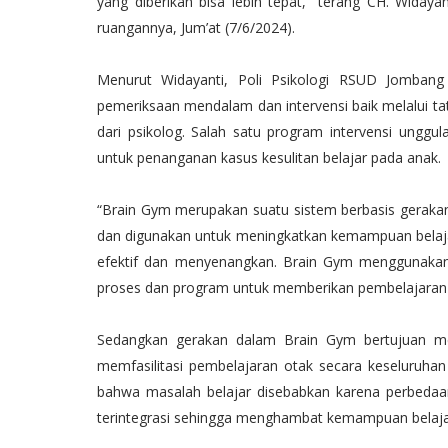
yang diberikan bisa lebih tepat,” terang CH. Widayan
ruangannya, Jum’at (7/6/2024).
Menurut Widayanti, Poli Psikologi RSUD Jombang 
pemeriksaan mendalam dan intervensi baik melalui 
dari psikolog. Salah satu program intervensi ungg
untuk penanganan kasus kesulitan belajar pada anak.
“Brain Gym merupakan suatu sistem berbasis gerakan 
dan digunakan untuk meningkatkan kemampuan belaj
efektif dan menyenangkan. Brain Gym menggunakan 
proses dan program untuk memberikan pembelajaran y
Sedangkan gerakan dalam Brain Gym bertujuan men
memfasilitasi pembelajaran otak secara keseluruhan 
bahwa masalah belajar disebabkan karena perbedaan
terintegrasi sehingga menghambat kemampuan belajar