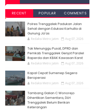
RECENT
POPULAR
COMMENTS
Polres Trenggalek Padukan Jalan
Sehat dengan Edukasi Karhutla di
Gunung Ja'as
Redaksi Metro Jatim
Aug 07, 2026
Tak Menunggu Pusat, DPRD dan
Pemkab Trenggalek Genjot Paralel
Raperda dan KBAK Kawasan Karst
Redaksi Metro Jatim
Aug 07, 2026
Kapal Cepat Sumenep Segera
Beroperasi
Redaksi Metro Jatim
Aug 07, 2026
Tambang Galian C Wonorejo
Dihentikan Sementara, DLH
Trenggalek Belum Berikan
Keterangan