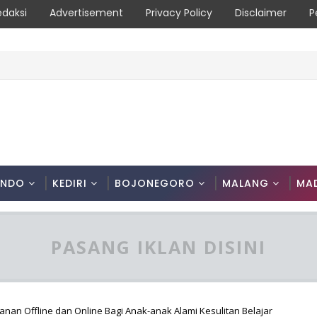
edaksi
Advertisement
Privacy Policy
Disclaimer
P
ONDO
KEDIRI
BOJONEGORO
MALANG
MA
PASANG IKLAN DISINI
anan Offline dan Online Bagi Anak-anak Alami Kesulitan Belajar