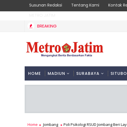
Susunan Redaksi
Tentang Kami
Kontak R
METRO JATIM
BREAKING
HOME
MADIUN
SURABAYA
SITUB
Home
Jombang
Poli Psikologi RSUD Jombang Beri Lay