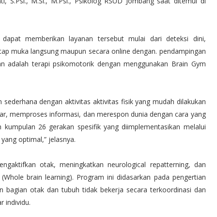
ti, S.Psi., M.Si., M.Psi., Psikolog RSUD Jombang saat ditemui di
dapat memberikan layanan tersebut mulai dari deteksi dini,
tatap muka langsung maupun secara online dengan. pendampingan
ulan adalah terapi psikomotorik dengan menggunakan Brain Gym
sederhana dengan aktivitas aktivitas fisik yang mudah dilakukan
ar, memproses informasi, dan merespon dunia dengan cara yang
kumpulan 26 gerakan spesifik yang diimplementasikan melalui
ang optimal,” jelasnya.
gaktifkan otak, meningkatkan neurological repatterning, dan
(Whole brain learning). Program ini didasarkan pada pengertian
 bagian otak dan tubuh tidak bekerja secara terkoordinasi dan
 individu.