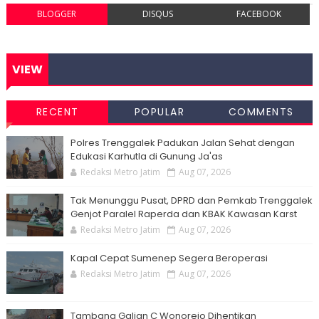
BLOGGER
DISQUS
FACEBOOK
VIEW
RECENT
POPULAR
COMMENTS
Polres Trenggalek Padukan Jalan Sehat dengan
Edukasi Karhutla di Gunung Ja'as
Redaksi Metro Jatim
Aug 07, 2026
Tak Menunggu Pusat, DPRD dan Pemkab Trenggalek
Genjot Paralel Raperda dan KBAK Kawasan Karst
Redaksi Metro Jatim
Aug 07, 2026
Kapal Cepat Sumenep Segera Beroperasi
Redaksi Metro Jatim
Aug 07, 2026
Tambang Galian C Wonorejo Dihentikan