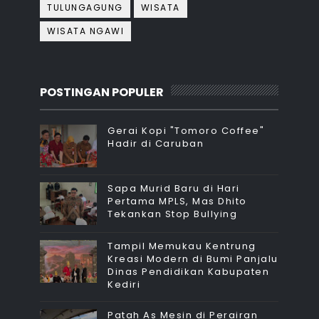
TULUNGAGUNG
WISATA
WISATA NGAWI
POSTINGAN POPULER
Gerai Kopi "Tomoro Coffee"
Hadir di Caruban
Sapa Murid Baru di Hari
Pertama MPLS, Mas Dhito
Tekankan Stop Bullying
Tampil Memukau Kentrung
Kreasi Modern di Bumi Panjalu
Dinas Pendidikan Kabupaten
Kediri
Patah As Mesin di Perairan