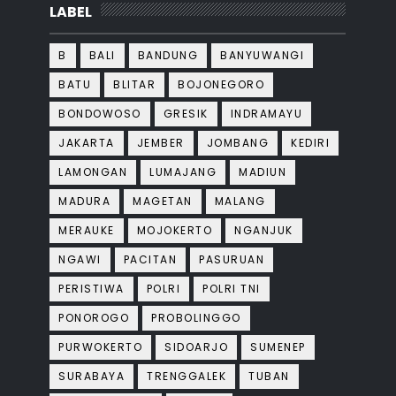
LABEL
B
BALI
BANDUNG
BANYUWANGI
BATU
BLITAR
BOJONEGORO
BONDOWOSO
GRESIK
INDRAMAYU
JAKARTA
JEMBER
JOMBANG
KEDIRI
LAMONGAN
LUMAJANG
MADIUN
MADURA
MAGETAN
MALANG
MERAUKE
MOJOKERTO
NGANJUK
NGAWI
PACITAN
PASURUAN
PERISTIWA
POLRI
POLRI TNI
PONOROGO
PROBOLINGGO
PURWOKERTO
SIDOARJO
SUMENEP
SURABAYA
TRENGGALEK
TUBAN