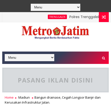
Polres Trenggalek Padukan J
TRENGGALEK
e Berhasil Dipadamkan, Masyarakat Diimbau Hentikan Praktik B
PASANG IKLAN DISINI
Home
Madiun
Bangun drainase, Cegah Longsor Banjir dan
Kerusakan Infrastruktur Jalan.