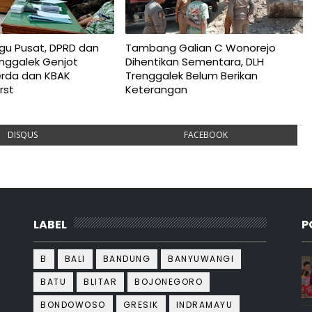
gu Pusat, DPRD dan
Tambang Galian C Wonorejo
nggalek Genjot
Dihentikan Sementara, DLH
erda dan KBAK
Trenggalek Belum Berikan
rst
Keterangan
DISQUS
FACEBOOK
LABEL
P
B
BALI
BANDUNG
BANYUWANGI
BATU
BLITAR
BOJONEGORO
BONDOWOSO
GRESIK
INDRAMAYU