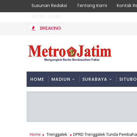
Susunan Redaksi
Tentang Kami
Kontak R
METRO JATIM
BREAKING
HOME
MADIUN
SURABAYA
SITUB
Home
Trenggalek
DPRD Trenggalek Tunda Pembahasa