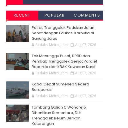
RECENT
POPULAR
COMMENTS
Polres Trenggalek Padukan Jalan
Sehat dengan Edukasi Karhutla di
Gunung Ja'as
Redaksi Metro Jatim
Aug 07, 2026
Tak Menunggu Pusat, DPRD dan
Pemkab Trenggalek Genjot Paralel
Raperda dan KBAK Kawasan Karst
Redaksi Metro Jatim
Aug 07, 2026
Kapal Cepat Sumenep Segera
Beroperasi
Redaksi Metro Jatim
Aug 07, 2026
Tambang Galian C Wonorejo
Dihentikan Sementara, DLH
Trenggalek Belum Berikan
Keterangan