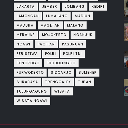
JAKARTA
JEMBER
JOMBANG
KEDIRI
LAMONGAN
LUMAJANG
MADIUN
MADURA
MAGETAN
MALANG
MERAUKE
MOJOKERTO
NGANJUK
NGAWI
PACITAN
PASURUAN
PERISTIWA
POLRI
POLRI TNI
PONOROGO
PROBOLINGGO
PURWOKERTO
SIDOARJO
SUMENEP
SURABAYA
TRENGGALEK
TUBAN
TULUNGAGUNG
WISATA
WISATA NGAWI