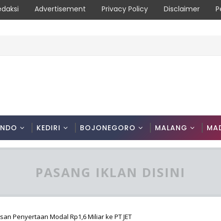
edaksi
Advertisement
Privacy Policy
Disclaimer
P
ONDO
KEDIRI
BOJONEGORO
MALANG
MA
PASANG IKLAN DISINI
n Penyertaan Modal Rp1,6 Miliar ke PT JET