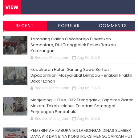
VIEW
RECENT
POPULAR
COMMENTS
Tambang Galian C Wonorejo Dihentikan
Sementara, DLH Trenggalek Belum Berikan
Keterangan
Redaksi Metro Jatim
Aug 06, 2026
Kebakaran Hutan Gunung Sawe Berhasil
Dipadamkan, Masyarakat Diimbau Hentikan Praktik
Bakar Lahan
Redaksi Metro Jatim
Aug 06, 2026
Menjelang HUT ke-832 Trenggalek, Kapolres Ziarah
Makam Tokoh Leluhur: Teladani Semangat
Perjuangan Pendahulu
Redaksi Metro Jatim
Aug 06, 2026
PEMERINTAH KABUPATEN LAMONGAN DINAS SUMBER
DAYA AIR DAN BINA KONSTRUKSI MENGUCAPKAN HUT