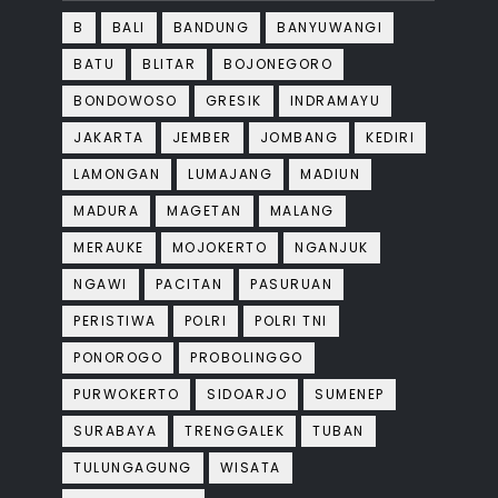
B
BALI
BANDUNG
BANYUWANGI
BATU
BLITAR
BOJONEGORO
BONDOWOSO
GRESIK
INDRAMAYU
JAKARTA
JEMBER
JOMBANG
KEDIRI
LAMONGAN
LUMAJANG
MADIUN
MADURA
MAGETAN
MALANG
MERAUKE
MOJOKERTO
NGANJUK
NGAWI
PACITAN
PASURUAN
PERISTIWA
POLRI
POLRI TNI
PONOROGO
PROBOLINGGO
PURWOKERTO
SIDOARJO
SUMENEP
SURABAYA
TRENGGALEK
TUBAN
TULUNGAGUNG
WISATA