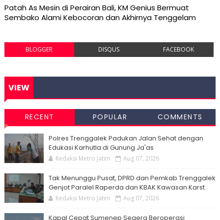
Patah As Mesin di Perairan Bali, KM Genius Bermuat
Sembako Alami Kebocoran dan Akhirnya Tenggelam
BLOGGER
DISQUS
FACEBOOK
VIEW
RECENT
POPULAR
COMMENTS
Polres Trenggalek Padukan Jalan Sehat dengan
Edukasi Karhutla di Gunung Ja'as
Redaksi Metro Jatim
Aug 07, 2026
Tak Menunggu Pusat, DPRD dan Pemkab Trenggalek
Genjot Paralel Raperda dan KBAK Kawasan Karst
Redaksi Metro Jatim
Aug 07, 2026
Kapal Cepat Sumenep Segera Beroperasi