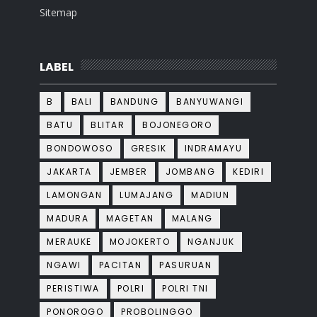
Sitemap
LABEL
B
BALI
BANDUNG
BANYUWANGI
BATU
BLITAR
BOJONEGORO
BONDOWOSO
GRESIK
INDRAMAYU
JAKARTA
JEMBER
JOMBANG
KEDIRI
LAMONGAN
LUMAJANG
MADIUN
MADURA
MAGETAN
MALANG
MERAUKE
MOJOKERTO
NGANJUK
NGAWI
PACITAN
PASURUAN
PERISTIWA
POLRI
POLRI TNI
PONOROGO
PROBOLINGGO