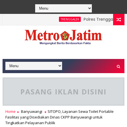
Polres Trenggalek Paduka
TRENGGALEK
awe Berhasil Dipadamkan, Masyarakat Diimbau Hentikan Prakti
PASANG IKLAN DISINI
Home
Banyuwangi
SITOPO, Layanan Sewa Toilet Portable
Fasilitas yang Disediakan Dinas CKPP Banyuwangi untuk
Tingkatkan Pelayanan Publik