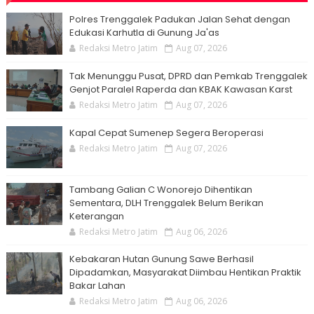
Polres Trenggalek Padukan Jalan Sehat dengan
Edukasi Karhutla di Gunung Ja'as
Redaksi Metro Jatim
Aug 07, 2026
Tak Menunggu Pusat, DPRD dan Pemkab Trenggalek
Genjot Paralel Raperda dan KBAK Kawasan Karst
Redaksi Metro Jatim
Aug 07, 2026
Kapal Cepat Sumenep Segera Beroperasi
Redaksi Metro Jatim
Aug 07, 2026
Tambang Galian C Wonorejo Dihentikan
Sementara, DLH Trenggalek Belum Berikan
Keterangan
Redaksi Metro Jatim
Aug 06, 2026
Kebakaran Hutan Gunung Sawe Berhasil
Dipadamkan, Masyarakat Diimbau Hentikan Praktik
Bakar Lahan
Redaksi Metro Jatim
Aug 06, 2026