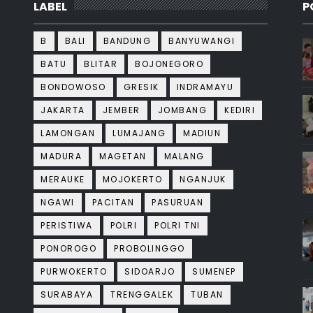
LABEL
P
B
BALI
BANDUNG
BANYUWANGI
BATU
BLITAR
BOJONEGORO
BONDOWOSO
GRESIK
INDRAMAYU
JAKARTA
JEMBER
JOMBANG
KEDIRI
LAMONGAN
LUMAJANG
MADIUN
MADURA
MAGETAN
MALANG
MERAUKE
MOJOKERTO
NGANJUK
NGAWI
PACITAN
PASURUAN
PERISTIWA
POLRI
POLRI TNI
PONOROGO
PROBOLINGGO
PURWOKERTO
SIDOARJO
SUMENEP
SURABAYA
TRENGGALEK
TUBAN