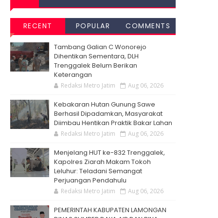
RECENT
POPULAR
COMMENTS
Tambang Galian C Wonorejo
Dihentikan Sementara, DLH
Trenggalek Belum Berikan
Keterangan
Redaksi Metro Jatim
Aug 06, 2026
Kebakaran Hutan Gunung Sawe
Berhasil Dipadamkan, Masyarakat
Diimbau Hentikan Praktik Bakar Lahan
Redaksi Metro Jatim
Aug 06, 2026
Menjelang HUT ke-832 Trenggalek,
Kapolres Ziarah Makam Tokoh
Leluhur: Teladani Semangat
Perjuangan Pendahulu
Redaksi Metro Jatim
Aug 06, 2026
PEMERINTAH KABUPATEN LAMONGAN