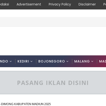
edaksi
Advertisement
Privacy Policy
Disclaimer
P
ni Patroli Terpadu Serta Edukasi Warga
ONDO
KEDIRI
BOJONEGORO
MALANG
MA
PASANG IKLAN DISINI
O-DIMONG KABUPATEN MADIUN 2025