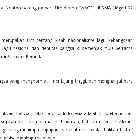
ara Nonton bareng (nobar) film drama "WAGE" di SMA Negeri 02
ni merupakan film tentang kisah nasionalisme lagu kebangsaan
n lagu nasional dan identitas bangsa RI semenjak mula pertama
krar Sumpah Pemuda.
gsa yang menghormati, menjujung tinggi, dan menghargai para
jukkan, bahwa proklamator di Indonesia adalah Ir. Soekarno dan
jarah proklamator masih diragukan, bahkan di putarbalikkan,
ang sering menimpa siapapun, selain itu membolak balikan fakta /
ang bisa menimpa siapapun.