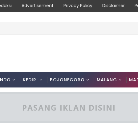
edaksi
Advertisement
Privacy Policy
Disclaimer
P
tani Patroli Terpadu Serta Edukasi Warga
ONDO
KEDIRI
BOJONEGORO
MALANG
MA
PASANG IKLAN DISINI