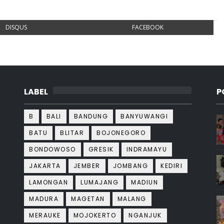
DISQUS
FACEBOOK
LABEL
P
B
BALI
BANDUNG
BANYUWANGI
BATU
BLITAR
BOJONEGORO
BONDOWOSO
GRESIK
INDRAMAYU
JAKARTA
JEMBER
JOMBANG
KEDIRI
LAMONGAN
LUMAJANG
MADIUN
MADURA
MAGETAN
MALANG
MERAUKE
MOJOKERTO
NGANJUK