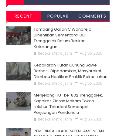
RECENT
POPULAR
COMMENTS
Tambang Galian C Wonorejo
Dihentikan Sementara, DLH
Trenggalek Belum Berikan
Keterangan
Redaksi Metro Jatim
Aug 06, 2026
Kebakaran Hutan Gunung Sawe
Berhasil Dipadamkan, Masyarakat
Diimbau Hentikan Praktik Bakar Lahan
Redaksi Metro Jatim
Aug 06, 2026
Menjelang HUT ke-832 Trenggalek,
Kapolres Ziarah Makam Tokoh
Leluhur: Teladani Semangat
Perjuangan Pendahulu
Redaksi Metro Jatim
Aug 06, 2026
PEMERINTAH KABUPATEN LAMONGAN