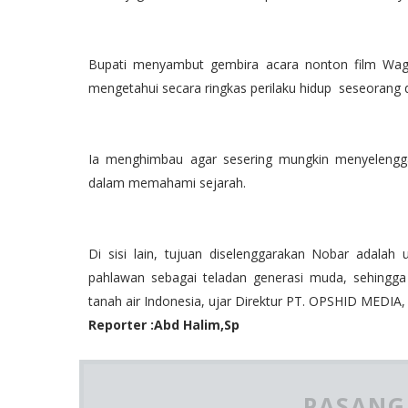
Bupati menyambut gembira acara nonton film Wage t
mengetahui secara ringkas perilaku hidup seseoran
Ia menghimbau agar sesering mungkin menyelengga
dalam memahami sejarah.
Di sisi lain, tujuan diselenggarakan Nobar adal
pahlawan sebagai teladan generasi muda, sehing
tanah air Indonesia, ujar Direktur PT. OPSHID MEDIA,
Reporter :Abd Halim,Sp
PASANG 