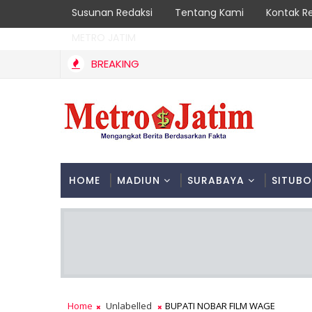
Susunan Redaksi
Tentang Kami
Kontak R
METRO JATIM
BREAKING
Cegah Kebakaran Hutan, Polsek Bendungan dan Perhu
TRENGGALEK
HOME
MADIUN
SURABAYA
SITUB
Home
Unlabelled
BUPATI NOBAR FILM WAGE