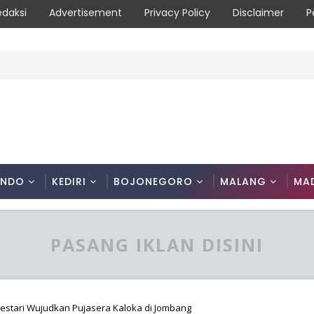
edaksi
Advertisement
Privacy Policy
Disclaimer
P
ONDO
KEDIRI
BOJONEGORO
MALANG
MA
PASANG IKLAN DISINI
estari Wujudkan Pujasera Kaloka di Jombang