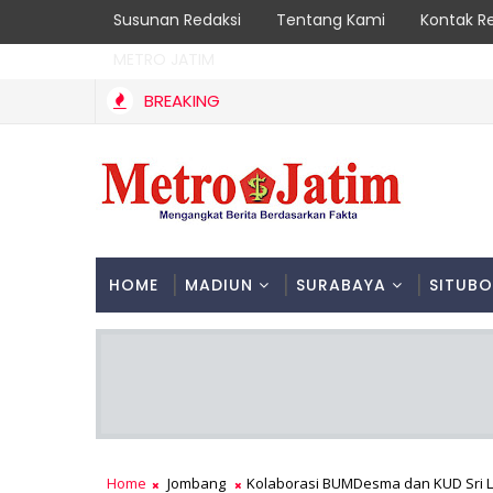
Susunan Redaksi
Tentang Kami
Kontak R
METRO JATIM
BREAKING
HOME
MADIUN
SURABAYA
SITUB
Home
Jombang
Kolaborasi BUMDesma dan KUD Sri L