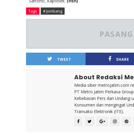
Sartono, Kapolsek.
(Hsn)
Tags
# Jombang
PASANG 
TWEET
SHARE
About Redaksi Me
Media siber metrojatim.com r
PT Metro Jatim Perkasa Grou
Kebebasan Pers dan Undang-un
Konsumen dan mengingat Unda
Transaksi Elektronik (ITE).