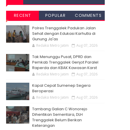
RECENT
POPULAR
COMMENTS
Polres Trenggalek Padukan Jalan
Sehat dengan Edukasi Karhutla di
Gunung Ja'as
Redaksi Metro Jatim
Aug 07, 2026
Tak Menunggu Pusat, DPRD dan
Pemkab Trenggalek Genjot Paralel
Raperda dan KBAK Kawasan Karst
Redaksi Metro Jatim
Aug 07, 2026
Kapal Cepat Sumenep Segera
Beroperasi
Redaksi Metro Jatim
Aug 07, 2026
Tambang Galian C Wonorejo
Dihentikan Sementara, DLH
Trenggalek Belum Berikan
Keterangan