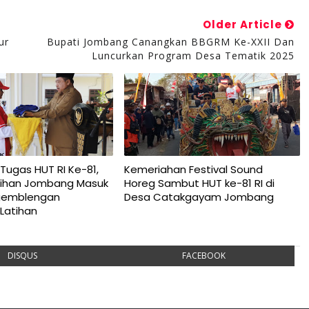
Older Article
ur
Bupati Jombang Canangkan BBGRM Ke-XXII Dan
Luncurkan Program Desa Tematik 2025
Tugas HUT RI Ke-81,
Kemeriahan Festival Sound
Pilihan Jombang Masuk
Horeg Sambut HUT ke-81 RI di
gemblengan
Desa Catakgayam Jombang
Latihan
DISQUS
FACEBOOK