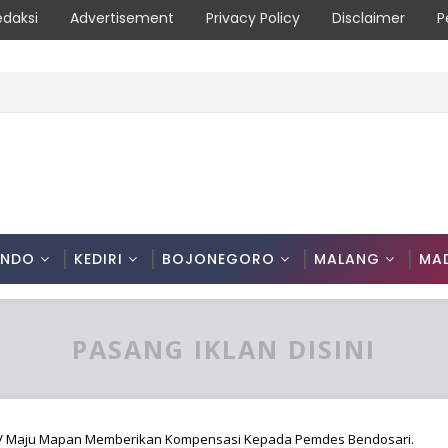
edaksi
Advertisement
Privacy Policy
Disclaimer
P
ONDO
KEDIRI
BOJONEGORO
MALANG
MA
PASANG IKLAN DISINI
V Maju Mapan Memberikan Kompensasi Kepada Pemdes Bendosari.