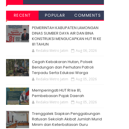
RECENT
POPULAR
COMMENTS
PEMERINTAH KABUPATEN LAMONGAN
DINAS SUMBER DAYA AIR DAN BINA
KONSTRUKSI MENGUCAPKAN HUT RI KE
81 TAHUN
Redaksi Metro Jatim
Aug 06, 2026
Cegah Kebakaran Hutan, Polsek
Bendungan dan Perhutani Patroli
Terpadu Serta Edukasi Warga
Redaksi Metro Jatim
Aug 05, 2026
Memperingati HUT RI ke 81,
Pembebasan Pajak Daerah
Redaksi Metro Jatim
Aug 05, 2026
Trenggalek Siapkan Penggabungan
Ratusan Sekolah Akibat Jumlah Murid
Minim dan Keterbatasan Guru