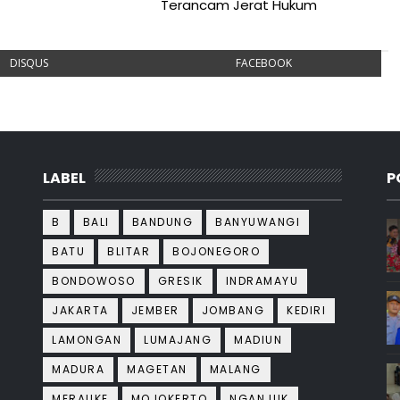
Terancam Jerat Hukum
DISQUS
FACEBOOK
LABEL
P
B
BALI
BANDUNG
BANYUWANGI
BATU
BLITAR
BOJONEGORO
BONDOWOSO
GRESIK
INDRAMAYU
JAKARTA
JEMBER
JOMBANG
KEDIRI
LAMONGAN
LUMAJANG
MADIUN
MADURA
MAGETAN
MALANG
MERAUKE
MOJOKERTO
NGANJUK