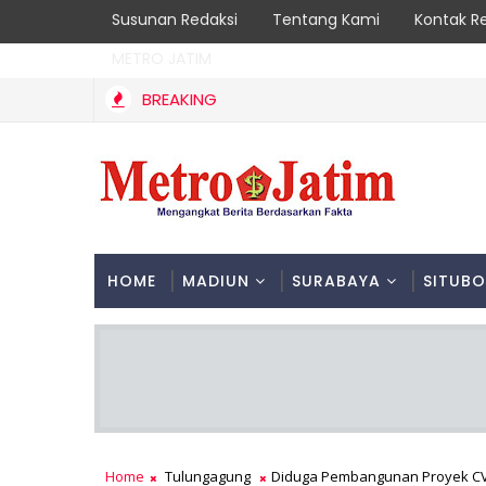
Susunan Redaksi
Tentang Kami
Kontak R
METRO JATIM
BREAKING
HOME
MADIUN
SURABAYA
SITUB
Home
Tulungagung
Diduga Pembangunan Proyek C