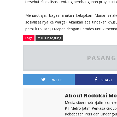
tersebut. Sosialisasi tentang pembangunan proyek ini 
Menurutnya, bagaimanakah kebijakan Munar selak
sosialisasinya ke warga? Akankah ada tindakan khus
pemilik Cv. Maju Mapan dengan Pemdes untuk menindak 
Tags
# Tulungagung
PASANG 
TWEET
SHARE
About Redaksi Me
Media siber metrojatim.com r
PT Metro Jatim Perkasa Grou
Kebebasan Pers dan Undang-un